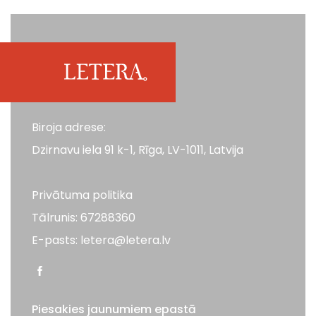
Biroja adrese:
Dzirnavu iela 91 k-1, Rīga, LV-1011, Latvija
Privātuma politika
Tālrunis: 67288360
E-pasts: letera@letera.lv
Piesakies jaunumiem epastā