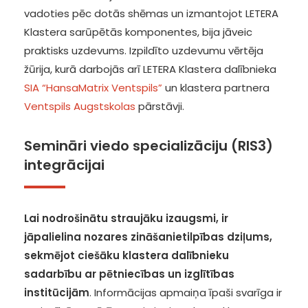
vadoties pēc dotās shēmas un izmantojot LETERA
Klastera sarūpētās komponentes, bija jāveic
praktisks uzdevums. Izpildīto uzdevumu vērtēja
žūrija, kurā darbojās arī LETERA Klastera dalībnieka
SIA “HansaMatrix Ventspils”
un klastera partnera
Ventspils Augstskolas
pārstāvji.
Semināri viedo specializāciju (RIS3)
integrācijai
Lai nodrošinātu straujāku izaugsmi, ir
jāpalielina nozares zināšanietilpības dziļums,
sekmējot ciešāku klastera dalībnieku
sadarbību ar pētniecības un izglītības
institūcijām
. Informācijas apmaiņa īpaši svarīga ir