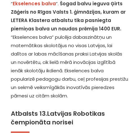
“
Ekselences balva
”.
Šogad balvu ieguva Ģirts
Zāģeris no Rīgas Valsts 1. ģimnāzijas, kuram ar
LETERA Klastera atbalstu tika pasniegta
piemiņas balva un naudas prēmija 1400 EUR.
“Ekselences balva” pulcēja dabaszinātņu un
matemātikas skolotājus no visas Latvijas, lai
dalītos ar labas mācīšanas praksi Latvijas skolās
un novērtētu, cik lielā mērā inovācijas izglītībā
ienāk skolotāju ikdienā. Ekselences balva
popularizē pedagogu darbu, ceļ profesijas prestižu
un sekmē veiksmīgākās inovatīvās pieredzes
pārnesi uz citām skolām.
Atbalsts 13.Latvijas Robotikas
čempionāta norisei