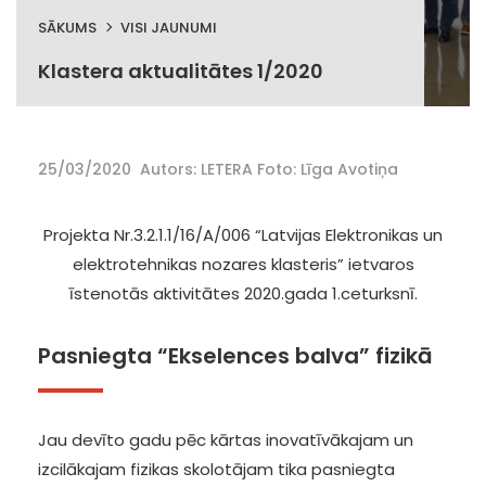
SĀKUMS
VISI JAUNUMI
Klastera aktualitātes 1/2020
25/03/2020
Autors: LETERA Foto: Līga Avotiņa
Projekta Nr.3.2.1.1/16/A/006 “Latvijas Elektronikas un
elektrotehnikas nozares klasteris” ietvaros
īstenotās aktivitātes 2020.gada 1.ceturksnī.
Pasniegta “Ekselences balva” fizikā
Jau devīto gadu pēc kārtas inovatīvākajam un
izcilākajam fizikas skolotājam tika pasniegta