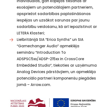
individuālas, gan kopējas tikšanās ar
esošajiem un potenciālajiem partneriem,
apspriežot sadarbības paplašināšanas
iespējas un uzsākot sarunas par jaunu
sadarbību veidošanu, kā arī iepazīstinot ar
LETERA Klasteri;
Lielbritānijā SIA “Erica Synths” un SIA
“Gamechanger Audio” apmeklēja
semināru “Introduction To
ADSPSC5xx/ADSP-215xx in CrossCore
Embedded Studio”, tiekoties ar uzņēmuma
Analog Devices pārstāvjiem, un apmeklēja
potenciālo partneri komponenšu piegādes
jomā – Arrow.com.