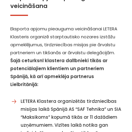
veicināšana
Eksporta apjomu pieauguma veicināšanai LETERA
Klasteris organizē starptautisko nozares izstāžu
apmeklējumus, tirdzniecības misijas pie ārvalstu
partneriem un tikšanās ar ārvalstu delegācijām.
Šajā ceturksnī klastera dalībnieki tikās ar
potenciālajiem klientiem un partneriem
Spānijā, kā arī apmeklēja partnerus
Lielbritānijā:
LETERA Klastera organizētās tirdzniecības
misijas laikā Spānijā AS “SAF Tehnika” un SIA
“Maksikoms” kopumā tikās ar 11 dažādiem
uzņēmumiem. Vizītes laikā notika gan