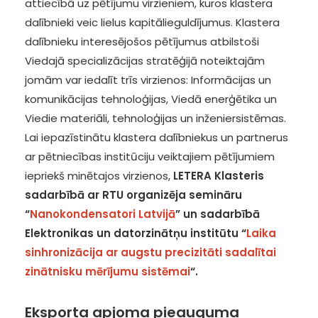
attiecībā uz pētījumu virzieniem, kuros klastera
dalībnieki veic lielus kapitālieguldījumus. Klastera
dalībnieku interesējošos pētījumus atbilstoši
Viedajā specializācijas stratēģijā noteiktajām
jomām var iedalīt trīs virzienos: Informācijas un
komunikācijas tehnoloģijas, Viedā enerģētika un
Viedie materiāli, tehnoloģijas un inženiersistēmas.
Lai iepazīstinātu klastera dalībniekus un partnerus
ar pētniecības institūciju veiktajiem pētījumiem
iepriekš minētajos virzienos,
LETERA Klasteris
sadarbībā ar RTU organizēja semināru
“
Nanokondensatori Latvijā
” un sadarbībā
Elektronikas un datorzinātņu institūtu “
Laika
sinhronizācija ar augstu precizitāti sadalītai
zinātnisku mērījumu sistēmai
“.
Eksporta apjoma pieauguma