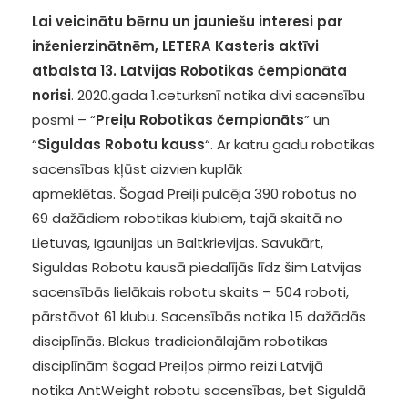
Lai veicinātu bērnu un jauniešu interesi par
inženierzinātnēm, LETERA Kasteris aktīvi
atbalsta 13. Latvijas Robotikas čempionāta
norisi
. 2020.gada 1.ceturksnī notika divi sacensību
posmi – “
Preiļu Robotikas čempionāts
” un
“
Siguldas Robotu kauss
“. Ar katru gadu robotikas
sacensības kļūst aizvien kuplāk
apmeklētas. Šogad Preiļi pulcēja 390 robotus no
69 dažādiem robotikas klubiem, tajā skaitā no
Lietuvas, Igaunijas un Baltkrievijas. Savukārt,
Siguldas Robotu kausā piedalījās līdz šim Latvijas
sacensībās lielākais robotu skaits – 504 roboti,
pārstāvot 61 klubu. Sacensībās notika 15 dažādās
disciplīnās. Blakus tradicionālajām robotikas
disciplīnām šogad Preiļos pirmo reizi Latvijā
notika AntWeight robotu sacensības, bet Siguldā