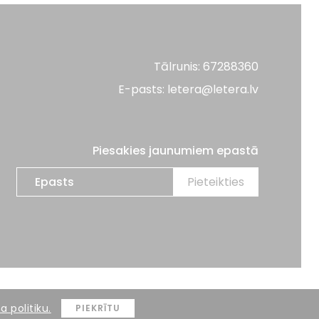
Tālrunis: 67288360
E-pasts: letera@letera.lv
Piesakies jaunumiem epastā
Mājas lapas izstrāde:
BRIGHT
 politiku.
PIEKRĪTU