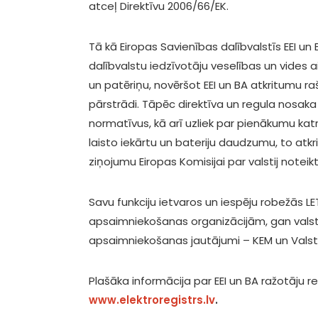
atceļ Direktīvu 2006/66/EK.
Tā kā Eiropas Savienības dalībvalstīs EEI un
dalībvalstu iedzīvotāju veselības un vides a
un patēriņu, novēršot EEI un BA atkritumu r
pārstrādi. Tāpēc direktīva un regula nosaka
normatīvus, kā arī uzliek par pienākumu katr
laisto iekārtu un bateriju daudzumu, to atkr
ziņojumu Eiropas Komisijai par valstij noteikt
Savu funkciju ietvaros un iespēju robežās L
apsaimniekošanas organizācijām, gan valsts 
apsaimniekošanas jautājumi – KEM un Valst
Plašāka informācija par EEI un BA ražotāju 
www.elektroregistrs.lv
.