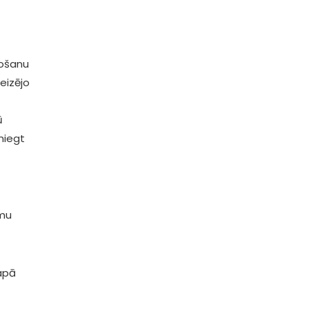
žošanu
eizējo
ū
niegt
umu
lapā