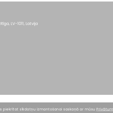
Rīga, LV-1011, Latvija
, Jūs piekrītat sīkdatņu izmantošanai saskaņā ar mūsu
Privātuma