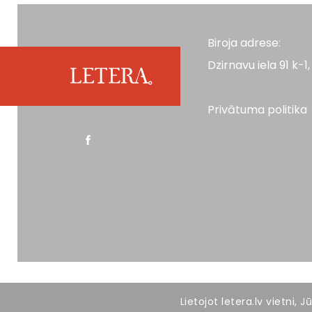
Biroja adrese:
Dzirnavu iela 91 k-1, 
Privātuma politika
Visas tiesības aizsargātas. LETERA 2026
Lietojot letera.lv vietni