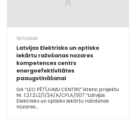
19/11/2025
Latvijas Elektrisko un optisko
iekārtu ražošanas nozares
kompetences centrs
energoefektivitātes
paaugstināšanai
SIA “LEO PĒTĪJUMU CENTRS” īsteno projektu
Nr. 1.2.1.2.i.2/1/24/A/CFLA/007 “Latvijas
Elektrisko un optisko iekārtu ražošanas
nozares…