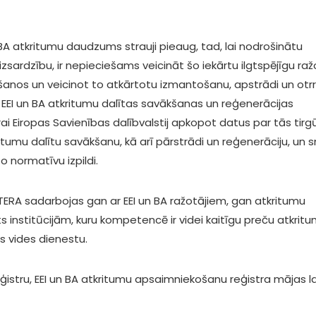
 BA atkritumu daudzums strauji pieaug, tad, lai nodrošinātu
izsardzību, ir nepieciešams veicināt šo iekārtu ilgtspējīgu ra
ašanos un veicinot to atkārtotu izmantošanu, apstrādi un otrr
 EEI un BA atkritumu dalītas savākšanas un reģenerācijas
ai Eiropas Savienības dalībvalstij apkopot datus par tās tirg
itumu dalītu savākšanu, kā arī pārstrādi un reģenerāciju, un s
o normatīvu izpildi.
ETERA sadarbojas gan ar EEI un BA ražotājiem, gan atkritumu
institūcijām, kuru kompetencē ir videi kaitīgu preču atkrit
s vides dienestu.
reģistru, EEI un BA atkritumu apsaimniekošanu reģistra mājas 