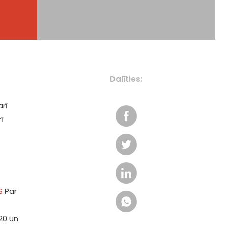
Dalīties:
arī
ī
S
Par
20 un