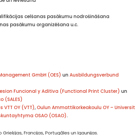
de un ieviešana
alifikācijas celšanas pasākumu nodrošināšana
šanas pasākumu organizēšana u.c.
y Management GmbH (OES)
un
Ausbildungsverbund
sion Funcional y Aditiva (Functional Print Cluster)
un
o (SALES)
s VTT OY (VTT)
,
Oulun Ammattikorkeakoulu OY – Universit
skuntayhtyma OSAO (OSAO)
.
 Grieķijas, Francijas, Portugāles un Igaunijas.