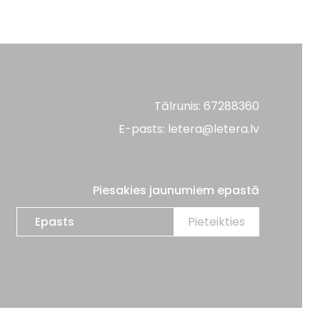
Tālrunis: 67288360
E-pasts: letera@letera.lv
Piesakies jaunumiem epastā