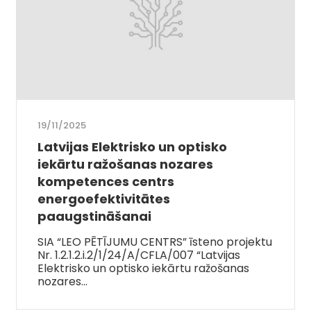
19/11/2025
Latvijas Elektrisko un optisko
iekārtu ražošanas nozares
kompetences centrs
energoefektivitātes
paaugstināšanai
SIA “LEO PĒTĪJUMU CENTRS” īsteno projektu
Nr. 1.2.1.2.i.2/1/24/A/CFLA/007 “Latvijas
Elektrisko un optisko iekārtu ražošanas
nozares…