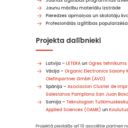
Jaunas izglītības programmas izvei
Jaunu mācību materiālu izstrāde
Pieredzes apmaiņas un skolotāju kv
Profesionālās izglītības popularizē
Projekta dalībnieki
Latvija –
LETERA
un
Ogres tehnikums
Vācija –
Organic Electronics Saxon
Olefinpartner GmbH (AVO)
Spānija –
Asociacion Cluster de Impre
Salesianos Pamplona San Juan Bosc
Somija –
Teknologian Tutkimuskesku
Applied Sciences (OAMK)
un
Koulutu
Projektā piedalās arī 10 asociētie partneri no