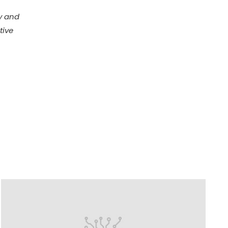
y and
tive