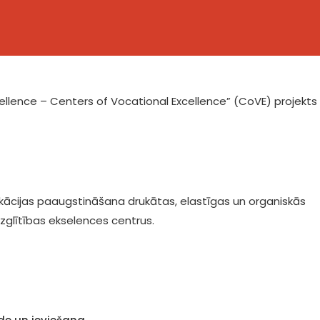
llence – Centers of Vocational Excellence” (CoVE) projekts
fikācijas paaugstināšana drukātas, elastīgas un organiskās
izglītības ekselences centrus.