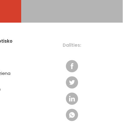
ptisko
Dalīties:
ziena
n