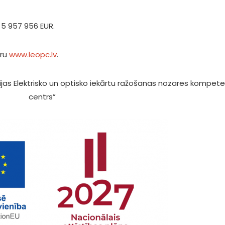
5 957 956 EUR.
tru
www.leopc.lv
.
atvijas Elektrisko un optisko iekārtu ražošanas nozares kompet
centrs”