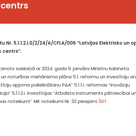
centrs
 Nr. 5.1.1.2.i.0/2/24/A/CFLA/006 “Latvijas Elektrisko un o
 centrs”.
 īstenots saskaņā ar 2024. gada 9. janvāra Ministru kabineta
un noturības mehānisma plāna 5.1. reformu un investīciju vir
ciju apjoma palielināšanu P&A” 5.1.1.r. reformas “Inovāciju
ija” 5.1.1.2.i. investīcijas “Atbalsta instruments pētniecībai u
anas noteikumi”. MK noteikumi Nr. 32 pieejami
ŠEIT
.