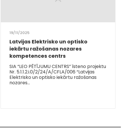
19/11/2025
Latvijas Elektrisko un optisko
iekārtu ražošanas nozares
kompetences centrs
SIA “LEO PĒTĪJUMU CENTRS” īsteno projektu
Nr. 5.1.1.2.i.0/2/24/A/CFLA/006 “Latvijas
Elektrisko un optisko iekārtu ražošanas
nozares…