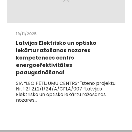
19/11/2025
Latvijas Elektrisko un optisko
iekārtu ražošanas nozares
kompetences centrs
energoefektivitātes
paaugstināšanai
SIA “LEO PĒTĪJUMU CENTRS” īsteno projektu
Nr. 1.2.1.2.i.2/1/24/A/CFLA/007 “Latvijas
Elektrisko un optisko iekārtu ražošanas
nozares…