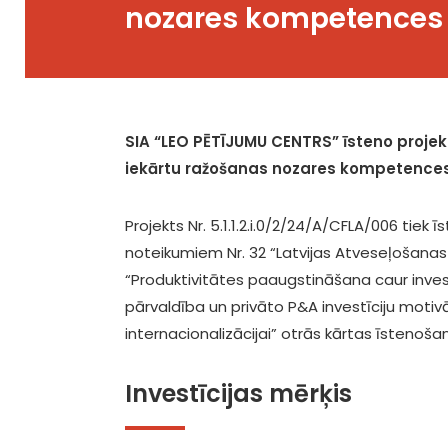
nozares kompetences 
SIA “LEO PĒTĪJUMU CENTRS” īsteno projektu
iekārtu ražošanas nozares kompetences
Projekts Nr. 5.1.1.2.i.0/2/24/A/CFLA/006 tiek
noteikumiem Nr. 32 “Latvijas Atveseļošanas 
“Produktivitātes paaugstināšana caur investī
pārvaldība un privāto P&A investīciju motivāc
internacionalizācijai” otrās kārtas īstenoš
Investīcijas mērķis