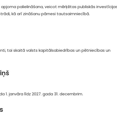
u apjoma palielināšana, veicot mērķētas publiskās investīcijas,
rādi, kā arī zināšanu pārnesi tautsaimniecībā.
santi, tai skaitā valsts kapitālsabiedrības un pētniecības un
iņš
da 1. janvāra līdz 2027. gada 31. decembrim.
s