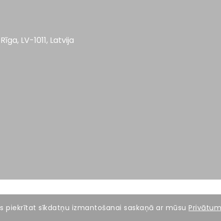
Rīga, LV-1011, Latvija
, Jūs piekrītat sīkdatņu izmantošanai saskaņā ar mūsu
Privātuma