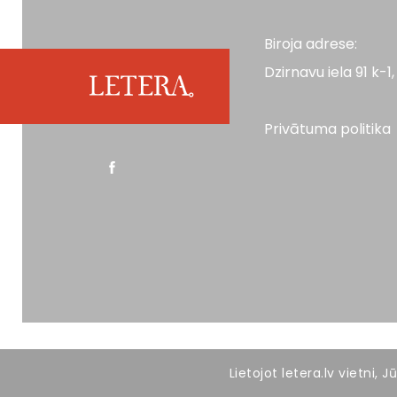
Biroja adrese:
Dzirnavu iela 91 k-1, 
Privātuma politika
Visas tiesības aizsargātas. LETERA 2026
Lietojot letera.lv vietni