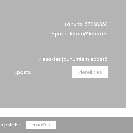
Tālrunis: 67288360
E-pasts: letera@letera.lv
Piesakies jaunumiem epastā
Mājas lapas izstrāde:
BRIGHT
 politiku.
PIEKRĪTU