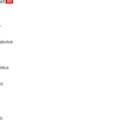
m
skolas
ldus
rī
s.