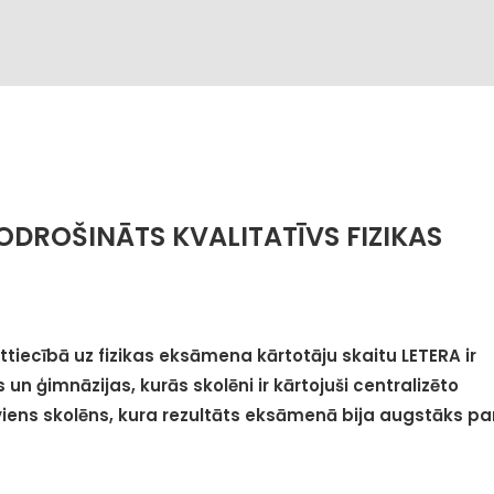
ODROŠINĀTS KVALITATĪVS FIZIKAS
 attiecībā uz fizikas eksāmena kārtotāju skaitu LETERA ir
 un ģimnāzijas, kurās skolēni ir kārtojuši centralizēto
 viens skolēns, kura rezultāts eksāmenā bija augstāks pa