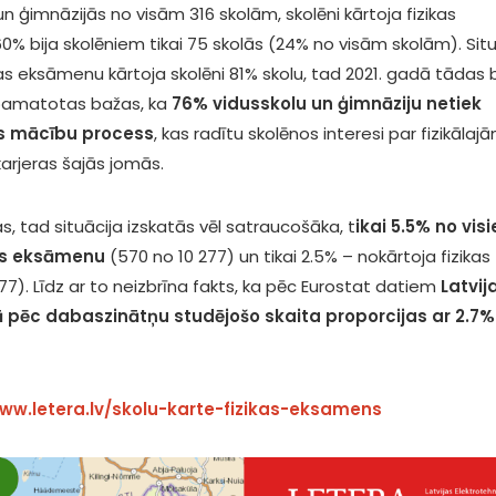
un ģimnāzijās no visām 316 skolām, skolēni kārtoja fizikas
0% bija skolēniem tikai 75 skolās (24% no visām skolām). Situ
ikas eksāmenu kārtoja skolēni 81% skolu, tad 2021. gadā tādas b
a pamatotas bažas, ka
76% vidusskolu un ģimnāziju netiek
kas mācību process
, kas radītu skolēnos interesi par fizikālaj
karjeras šajās jomās.
, tad situācija izskatās vēl satraucošāka, t
ikai 5.5% no vis
kas eksāmenu
(570 no 10 277) un tikai 2.5% – nokārtoja fizikas
77). Līdz ar to neizbrīna fakts, ka pēc Eurostat datiem
Latvij
ā pēc dabaszinātņu studējošo skaita proporcijas ar 2.7%
ww.letera.lv/skolu-karte-fizikas-eksamens