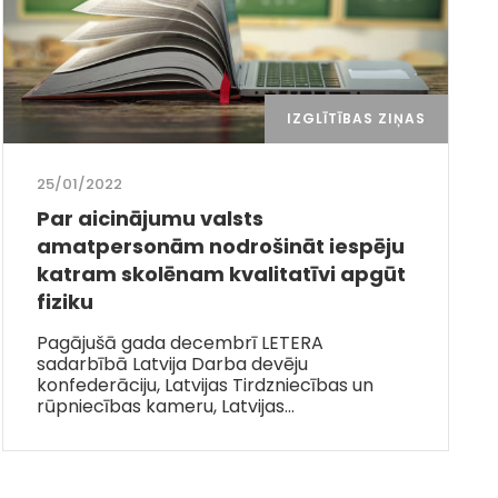
IZGLĪTĪBAS ZIŅAS
25/01/2022
Par aicinājumu valsts
amatpersonām nodrošināt iespēju
katram skolēnam kvalitatīvi apgūt
fiziku
Pagājušā gada decembrī LETERA
sadarbībā Latvija Darba devēju
konfederāciju, Latvijas Tirdzniecības un
rūpniecības kameru, Latvijas…