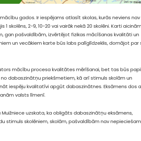
s mācību gados. Ir iespējams atlasīt skolas, kurās neviens nav
is 1 skolēns, 2-9, 10-20 vai vairāk nekā 20 skolēni. Karti aicinā
m, gan pašvaldībām, izvērtējot fizikas mācīšanas kvalitāti un
lēniem un vecākiem karte būs labs palīglīdzeklis, domājot par 
ators mācību procesa kvalitātes mērīšanai, bet tas būs papi
 no dabaszinātņu priekšmetiem, kā arī stimuls skolām un
āt iespēju kvalitatīvi apgūt dabaszinātnes. Eksāmens dos a
šanām valsts līmenī.
ita Muižniece uzskata, ka obligāts dabaszinātņu eksāmens,
ildu stimuls skolēniem, skolām, pašvaldībām nav nepieciešam