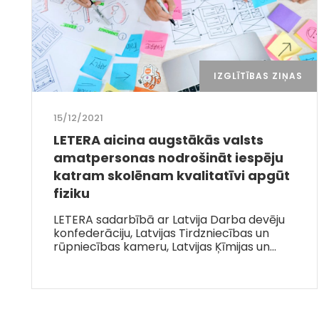
IZGLĪTĪBAS ZIŅAS
15/12/2021
LETERA aicina augstākās valsts
amatpersonas nodrošināt iespēju
katram skolēnam kvalitatīvi apgūt
fiziku
LETERA sadarbībā ar Latvija Darba devēju
konfederāciju, Latvijas Tirdzniecības un
rūpniecības kameru, Latvijas Ķīmijas un…