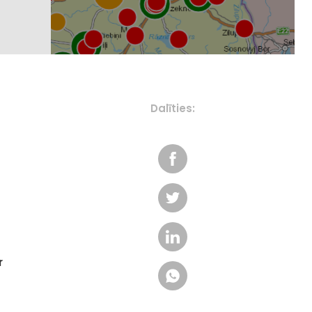
Dalīties:
r