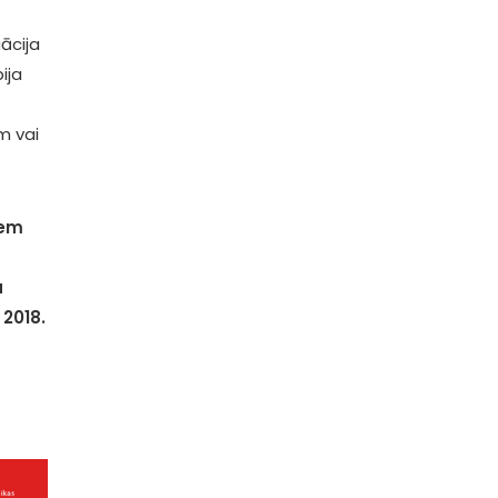
ācija
ija
ām vai
iem
a
 2018.