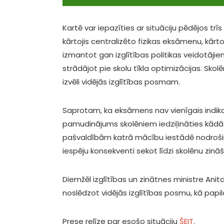
Kartē var iepazīties ar situāciju pēdējos trī
kārtojis centralizēto fizikas eksāmenu, kārtoj
izmantot gan izglītības politikas veidotājie
strādājot pie skolu tīkla optimizācijas. Sko
izvēli vidējās izglītības posmam.
Saprotam, ka eksāmens nav vienīgais indik
pamudinājums skolēniem iedziļināties kādā
pašvaldībām katrā mācību iestādē nodrošin
iespēju konsekventi sekot līdzi skolēnu zinā
Diemžēl izglītības un zinātnes ministre An
noslēdzot vidējās izglītības posmu, kā pap
Prese relīze par esošo situāciju
ŠEIT
.