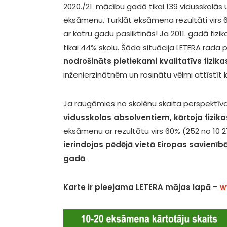
2020./21. mācību gadā tikai 139 vidusskolās 
eksāmenu. Turklāt eksāmena rezultāti virs 6
ar katru gadu pasliktinās! Ja 2011. gadā fiz
tikai 44% skolu. Šāda situācija LETERA rad
nodrošināts pietiekami kvalitatīvs fizi
inženierzinātnēm un rosinātu vēlmi attīstīt 
Ja raugāmies no skolēnu skaita perspektīvas
vidusskolas absolventiem, kārtoja fizi
eksāmenu ar rezultātu virs 60% (252 no 10 2
ierindojas pēdējā vietā Eiropas savienīb
gadā
.
Karte ir pieejama LETERA mājas lapā –
w