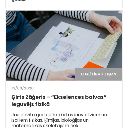
IZGLĪTĪBAS ZIŅAS
13/03/2020
Ģirts Zāģeris – “Ekselences balvas”
ieguvējs fizikā
Jau devīto gadu pēc kārtas inovatīviem un
izciliem fizikas, ķīmijas, bioloģijas un
matemātikas skolotājiem tiek…