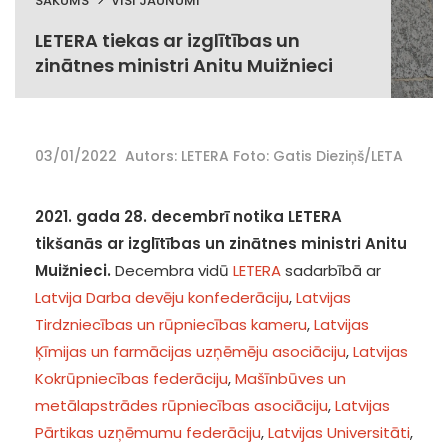
SĀKUMS
VISI JAUNUMI
LETERA tiekas ar izglītības un
zinātnes ministri Anitu Muižnieci
03/01/2022
Autors: LETERA Foto: Gatis Dieziņš/LETA
2021. gada 28. decembrī notika LETERA
tikšanās ar izglītības un zinātnes ministri Anitu
Muižnieci.
Decembra vidū
LETERA
sadarbībā ar
Latvija Darba devēju konfederāciju
,
Latvijas
Tirdzniecības un rūpniecības kameru
,
Latvijas
Ķīmijas un farmācijas uzņēmēju asociāciju
,
Latvijas
Kokrūpniecības federāciju
,
Mašīnbūves un
metālapstrādes rūpniecības asociāciju
,
Latvijas
Pārtikas uzņēmumu federāciju
,
Latvijas Universitāti
,