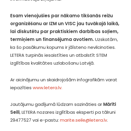
Esam vienojušies par nākamo tikšanās reižu
organizēšanu ar IZM un VISC jau tuvākajā laikā,
lai diskutētu par praktiskiem darbības soļiem,
termiņiem un finansējuma avotiem.
Uzskatām,
ka šo pasākumu kopums ir jāīsteno nevilcinoties.
LETERA turpinās iesaistīties un atbalstīt STEM
izglītības kvalitātes uzlabošanu Latvijā.
Ar aicinājumu un skaidrojošām infografikām varat
iepazīties
www.letera.lv.
Jautājumu gadījumā lūdzam sazināties ar
Mārīti
Seili
, LETERA nozares izglītības eksperti pa tālruni
29477527 vai e-pastu:
marite.seile@letera.lv
.