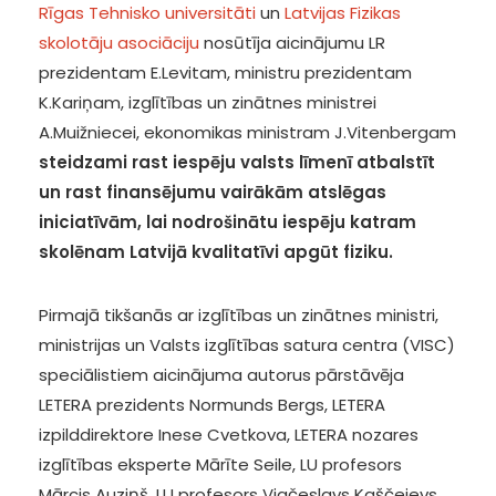
Rīgas Tehnisko universitāti
un
Latvijas Fizikas
skolotāju asociāciju
nosūtīja aicinājumu LR
prezidentam E.Levitam, ministru prezidentam
K.Kariņam, izglītības un zinātnes ministrei
A.Muižniecei, ekonomikas ministram J.Vitenbergam
steidzami rast iespēju valsts līmenī atbalstīt
un rast finansējumu vairākām atslēgas
iniciatīvām, lai nodrošinātu iespēju katram
skolēnam Latvijā kvalitatīvi apgūt fiziku.
Pirmajā tikšanās ar izglītības un zinātnes ministri,
ministrijas un Valsts izglītības satura centra (VISC)
speciālistiem
aicinājuma autorus pārstāvēja
LETERA prezidents Normunds Bergs, LETERA
izpilddirektore Inese Cvetkova, LETERA nozares
izglītības eksperte Mārīte Seile, LU profesors
Mārcis Auziņš, LU profesors Vjačeslavs Kaščejevs