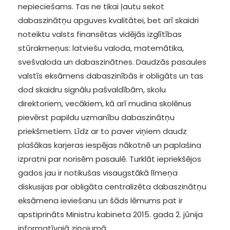
nepieciešams. Tas ne tikai ļautu sekot
dabaszinātņu apguves kvalitātei, bet arī skaidri
noteiktu valsts finansētas vidējās izglītības
stūrakmeņus: latviešu valoda, matemātika,
svešvaloda un dabaszinātnes. Daudzās pasaules
valstīs eksāmens dabaszinībās ir obligāts un tas
dod skaidru signālu pašvaldībām, skolu
direktoriem, vecākiem, kā arī mudina skolēnus
pievērst papildu uzmanību dabaszinātņu
priekšmetiem. Līdz ar to paver viņiem daudz
plašākas karjeras iespējas nākotnē un paplašina
izpratni par norisēm pasaulē. Turklāt iepriekšējos
gados jau ir notikušas visaugstākā līmeņa
diskusijas par obligāta centralizēta dabaszinātņu
eksāmena ieviešanu un šāds lēmums pat ir
apstiprināts Ministru kabineta 2015. gada 2. jūnija
informatīvajā ziņojumā.