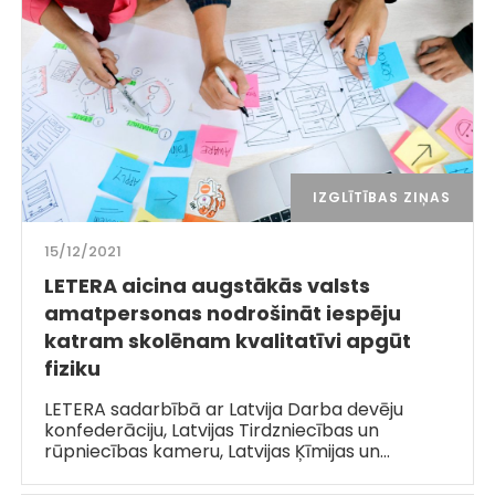
IZGLĪTĪBAS ZIŅAS
15/12/2021
LETERA aicina augstākās valsts
amatpersonas nodrošināt iespēju
katram skolēnam kvalitatīvi apgūt
fiziku
LETERA sadarbībā ar Latvija Darba devēju
konfederāciju, Latvijas Tirdzniecības un
rūpniecības kameru, Latvijas Ķīmijas un…