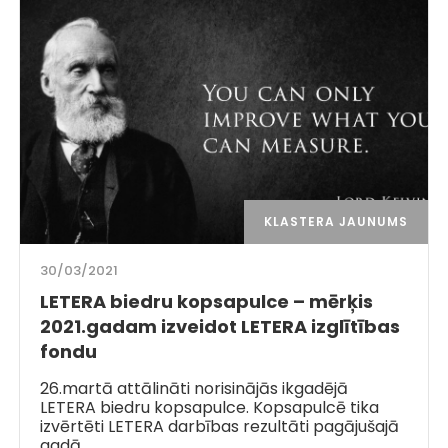
KLASTERA JAUNUMS
30/03/2021
LETERA biedru kopsapulce – mērķis
2021.gadam izveidot LETERA izglītības
fondu
26.martā attālināti norisinājās ikgadējā
LETERA biedru kopsapulce. Kopsapulcē tika
izvērtēti LETERA darbības rezultāti pagājušajā
gadā,…