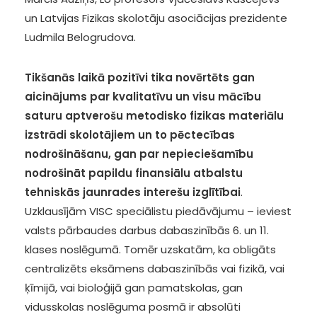
un Latvijas Fizikas skolotāju asociācijas prezidente
Ludmila Belogrudova.
Tikšanās laikā pozitīvi tika novērtēts gan
aicinājums par kvalitatīvu un visu mācību
saturu aptverošu metodisko fizikas materiālu
izstrādi skolotājiem un to pēctecības
nodrošināšanu, gan par nepieciešamību
nodrošināt papildu finansiālu atbalstu
tehniskās jaunrades interešu izglītībai
.
Uzklausījām VISC speciālistu piedāvājumu – ieviest
valsts pārbaudes darbus dabaszinībās 6. un 11.
klases noslēgumā. Tomēr uzskatām, ka obligāts
centralizēts eksāmens dabaszinībās vai fizikā, vai
ķīmijā, vai bioloģijā gan pamatskolas, gan
vidusskolas noslēguma posmā ir absolūti