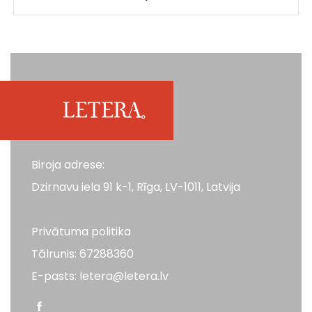
Biroja adrese:
Dzirnavu iela 91 k-1, Rīga, LV-1011, Latvija
Privātuma politika
Tālrunis: 67288360
E-pasts: letera@letera.lv