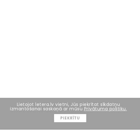
Lietojot letera.lv vietni, Jūs piekrītat sīkdatņu
izmantošanai saskaņā ar mūsu
Privātuma politiku.
PIEKRĪTU