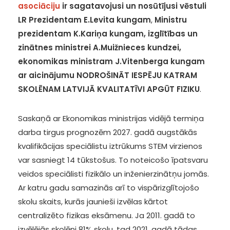
asociāciju
ir sagatavojusi un nosūtījusi vēstuli
LR Prezidentam E.Levita kungam
,
Ministru
prezidentam K.Kariņa kungam, izglītības un
zinātnes ministrei A.Muižnieces kundzei,
ekonomikas ministram J.Vitenberga
kungam
ar aicinājumu NODROŠINĀT IESPĒJU KATRAM
SKOLĒNAM LATVIJĀ KVALITATĪVI APGŪT FIZIKU
.
Saskaņā ar Ekonomikas ministrijas vidējā termiņa
darba tirgus prognozēm 2027. gadā augstākās
kvalifikācijas speciālistu iztrūkums STEM virzienos
var sasniegt 14 tūkstošus. To noteicošo īpatsvaru
veidos speciālisti fizikālo un inženierzinātņu jomās.
Ar katru gadu samazinās arī to vispārizglītojošo
skolu skaits, kurās jaunieši izvēlas kārtot
centralizēto fizikas eksāmenu. Ja 2011. gadā to
izvēlējās skolēni 81% skolu, tad 2021. gadā tādas