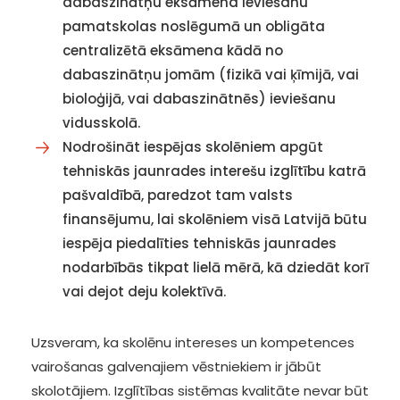
dabaszinātņu eksāmena ieviešanu
pamatskolas noslēgumā un obligāta
centralizētā eksāmena kādā no
dabaszinātņu jomām (fizikā vai ķīmijā, vai
bioloģijā, vai dabaszinātnēs) ieviešanu
vidusskolā.
Nodrošināt iespējas skolēniem apgūt
tehniskās jaunrades interešu izglītību katrā
pašvaldībā, paredzot tam valsts
finansējumu, lai skolēniem visā Latvijā būtu
iespēja piedalīties tehniskās jaunrades
nodarbībās tikpat lielā mērā, kā dziedāt korī
vai dejot deju kolektīvā.
Uzsveram, ka skolēnu intereses un kompetences
vairošanas galvenajiem vēstniekiem ir jābūt
skolotājiem. Izglītības sistēmas kvalitāte nevar būt