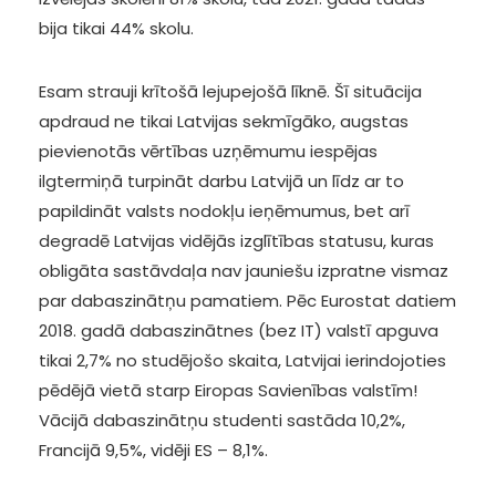
bija tikai 44% skolu.
Esam strauji krītošā lejupejošā līknē. Šī situācija
apdraud ne tikai Latvijas sekmīgāko, augstas
pievienotās vērtības uzņēmumu iespējas
ilgtermiņā turpināt darbu Latvijā un līdz ar to
papildināt valsts nodokļu ieņēmumus, bet arī
degradē Latvijas vidējās izglītības statusu, kuras
obligāta sastāvdaļa nav jauniešu izpratne vismaz
par dabaszinātņu pamatiem. Pēc Eurostat datiem
2018. gadā dabaszinātnes (bez IT) valstī apguva
tikai 2,7% no studējošo skaita, Latvijai ierindojoties
pēdējā vietā starp Eiropas Savienības valstīm!
Vācijā dabaszinātņu studenti sastāda 10,2%,
Francijā 9,5%, vidēji ES – 8,1%.