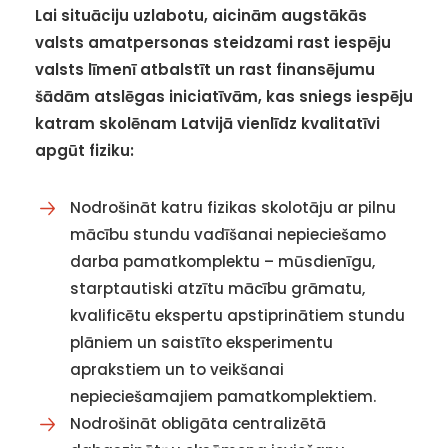
Lai situāciju uzlabotu, aicinām augstākās
valsts amatpersonas steidzami rast iespēju
valsts līmenī atbalstīt un rast finansējumu
šādām atslēgas iniciatīvām,
kas sniegs iespēju
katram skolēnam Latvijā vienlīdz kvalitatīvi
apgūt fiziku:
Nodrošināt katru fizikas skolotāju ar pilnu
mācību stundu vadīšanai nepieciešamo
darba pamatkomplektu – mūsdienīgu,
starptautiski atzītu mācību grāmatu,
kvalificētu ekspertu apstiprinātiem stundu
plāniem un saistīto eksperimentu
aprakstiem un to veikšanai
nepieciešamajiem pamatkomplektiem.
Nodrošināt obligāta centralizētā