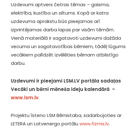
Uzdevumi aptvers četras tēmas – gaisma,
elektrība, kustība un siltums. Kopā ar katra
uzdevuma aprakstu būs pieejamas arī
izprintējamas darba lapas par visām tēmām.
Vienā materiālā ir sagatavoti uzdevumi dažāda
vecuma un sagatavotības bērniem, tādēļ lūgums
vecākiem palīdzēt izvēlēties bērnam atbilstīgo
darbu.
Uzdevumi ir pieejami LSM.LV portāla sadaļas
Vecāki un bērni mēneša ideju kalendārā –
www.lsm.lv
.
Projektu īsteno LSM Bērnistaba, sadarbojoties ar
LETERA un Latvenergo portālu
www.fizmix.lv
.