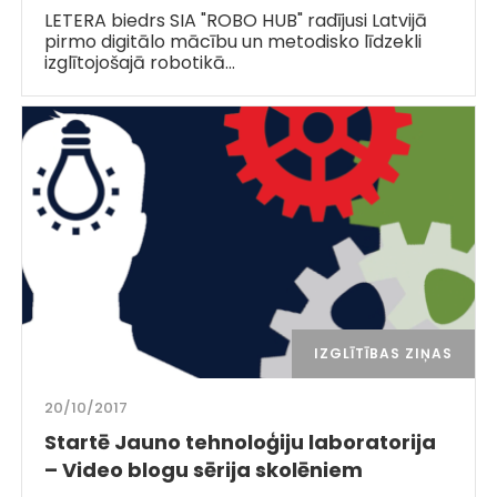
LETERA biedrs SIA "ROBO HUB" radījusi Latvijā
pirmo digitālo mācību un metodisko līdzekli
izglītojošajā robotikā…
IZGLĪTĪBAS ZIŅAS
20/10/2017
Startē Jauno tehnoloģiju laboratorija
– Video blogu sērija skolēniem