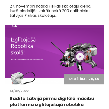
27. novembrī notika Fizikas skolotāju diena,
kurā piedalījās vairāk nekā 200 dalībnieku.
Latvijas Fizikas skolotāju…
IZGLĪTĪBAS ZIŅAS
14/02/2022
Radīta Latvijā pirmā digitālā mācību
platforma izglītojošajā robotikā