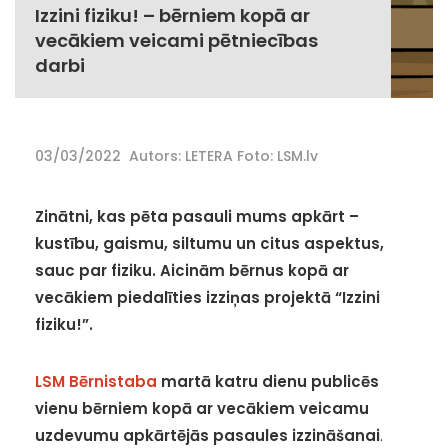
Izzini fiziku! – bērniem kopā ar
vecākiem veicami pētniecības
darbi
03/03/2022
Autors: LETERA Foto: LSM.lv
Zinātni, kas pēta pasauli mums apkārt –
kustību, gaismu, siltumu un citus aspektus,
sauc par fiziku. Aicinām bērnus kopā ar
vecākiem piedalīties izziņas projektā “Izzini
fiziku!”.
LSM Bērnistaba
martā katru dienu publicēs
vienu bērniem kopā ar vecākiem veicamu
uzdevumu apkārtējās pasaules izzināšanai
.