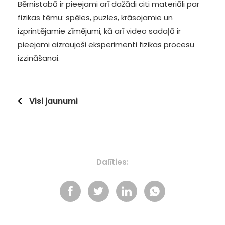
Bērnistabā ir pieejami arī dažādi citi materiāli par
fizikas tēmu: spēles, puzles, krāsojamie un
izprintējamie zīmējumi, kā arī video sadaļā ir
pieejami aizraujoši eksperimenti fizikas procesu
izzināšanai.
Visi jaunumi
Dalīties: