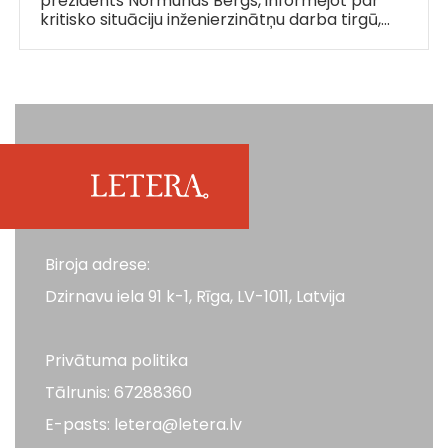
prezidents Normunds Bergs, informējot par
kritisko situāciju inženierzinātņu darba tirgū,…
Biroja adrese:
Dzirnavu iela 91 k-1, Rīga, LV-1011, Latvija
Privātuma politika
Tālrunis: 67288360
E-pasts: letera@letera.lv