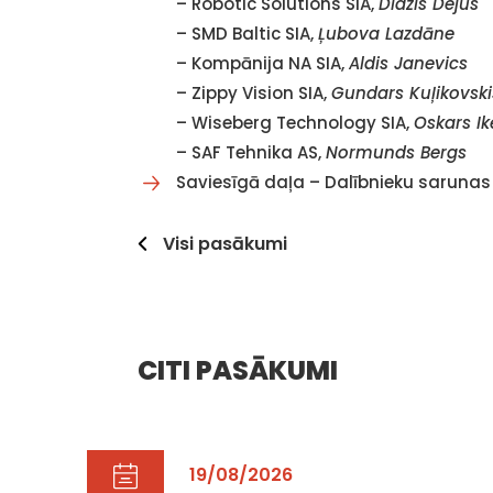
– Robotic Solutions SIA,
Didzis Dejus
– SMD Baltic SIA,
Ļubova Lazdāne
– Kompānija NA SIA,
Aldis Janevics
– Zippy Vision SIA,
Gundars Kuļikovski
– Wiseberg Technology SIA,
Oskars Ik
– SAF Tehnika AS,
Normunds Bergs
Saviesīgā daļa – Dalībnieku saruna
Visi pasākumi
CITI PASĀKUMI
19/08/2026