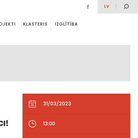
LV
OJEKTI
KLASTERIS
IZGLĪTĪBA
31/03/2023
CI!
13:00