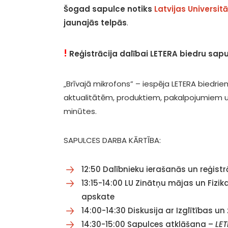
Šogad sapulce notiks
Latvijas Universi
jaunajās telpās
.
!
Reģistrācija dalībai LETERA biedru sapu
„Brīvajā mikrofons” – iespēja LETERA biedri
aktualitātēm, produktiem, pakalpojumiem un
minūtes.
SAPULCES DARBA KĀRTĪBA:
12:50 Dalībnieku ierašanās un reģistr
13:15-14:00 LU Zinātņu mājas un Fizi
apskate
14:00-14:30 Diskusija ar Izglītības u
14:30-15:00 Sapulces atklāšana –
LE