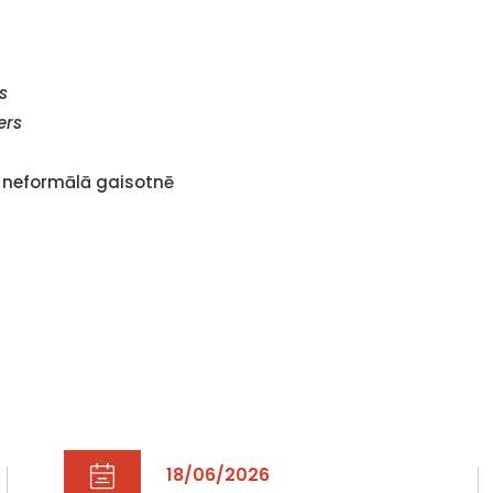
s
ers
s neformālā gaisotnē
18/06/2026