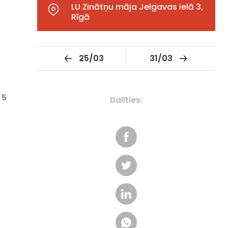
LU Zinātņu māja Jelgavas ielā 3,
Rīgā
25/03
31/03
 5
Dalīties: