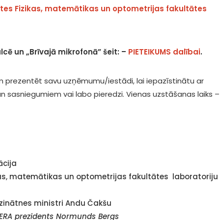
tātes Fizikas, matemātikas un optometrijas fakultātes
lcē un „Brīvajā mikrofonā” šeit: –
PIETEIKUMS dalībai
.
em prezentēt savu uzņēmumu/iestādi, lai iepazīstinātu ar
 sasniegumiem vai labo pieredzi. Vienas uzstāšanas laiks –
ācija
kas, matemātikas un optometrijas fakultātes laboratoriju
n zinātnes ministri Andu Čakšu
TERA prezidents Normunds Bergs