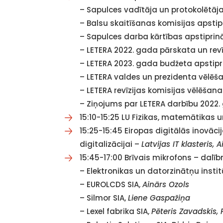
– Sapulces vadītāja un protokolētāj
– Balsu skaitīšanas komisijas apsti
– Sapulces darba kārtības apstipri
– LETERA 2022. gada pārskata un rev
– LETERA 2023. gada budžeta apstip
– LETERA valdes un prezidenta vēlēš
– LETERA revīzijas komisijas vēlēša
– Ziņojums par LETERA darbību 2022
15:10-15:25 LU Fizikas, matemātikas 
15:25-15:45 Eiropas digitālās inovā
digitalizācijai –
Latvijas IT klasteris,
A
15:45-17:00 Brīvais mikrofons – dalīb
– Elektronikas un datorzinātņu instit
– EUROLCDS SIA,
Ainārs Ozols
– Silmor SIA,
Liene Gaspažiņa
– Lexel fabrika SIA,
Pēteris Zavadskis,