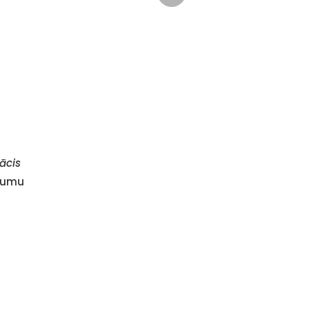
ācis
ēmumu