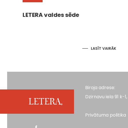
LETERA valdes sēde
LASĪT VAIRĀK
Biroja adrese:
Dzirnavu iela 91 k-1, 
Privātuma politika