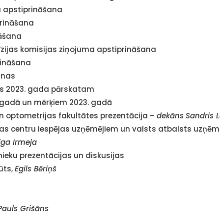
a apstiprināšana
prināšana
nāšana
īzijas komisijas ziņojuma apstiprināšana
rināšana
anas
nas 2023. gada pārskatam
. gadā un mērķiem 2023. gadā
un optometrijas fakultātes prezentācija –
dekāns
Sandris L
cijas centru iespējas uzņēmējiem un valsts atbalsts uzņ
iga Irmeja
nieku prezentācijas un diskusijas
ūts,
Egils Bēriņš
 Pauls Grišāns