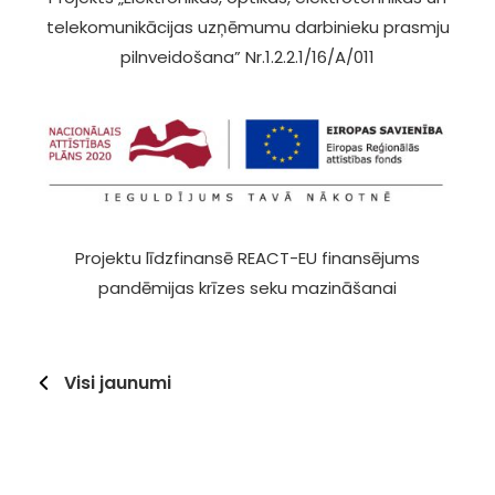
telekomunikācijas uzņēmumu darbinieku prasmju
pilnveidošana” Nr.1.2.2.1/16/A/011
Projektu līdzfinansē REACT-EU finansējums
pandēmijas krīzes seku mazināšanai
Visi jaunumi