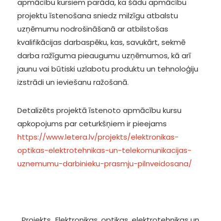
apmācību kursiem parāda, ka šādu apmācību
projektu īstenošana sniedz milzīgu atbalstu
uzņēmumu nodrošināšanā ar atbilstošas
kvalifikācijas darbaspēku, kas, savukārt, sekmē
darba ražīguma pieaugumu uzņēmumos, kā arī
jaunu vai būtiski uzlabotu produktu un tehnoloģiju
izstrādi un ieviešanu ražošanā.
Detalizēts projektā īstenoto apmācību kursu
apkopojums par ceturkšņiem ir pieejams
https://www.letera.lv/projekts/elektronikas-
optikas-elektrotehnikas-un-telekomunikacijas-
uznemumu-darbinieku-prasmju-pilnveidosana/
Projekts „Elektronikas, optikas, elektrotehnikas un