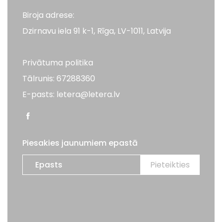
Biroja adrese:
Dzirnavu iela 91 k-1, Rīga, LV-1011, Latvija
Privātuma politika
Tālrunis: 67288360
E-pasts: letera@letera.lv
Piesakies jaunumiem epastā