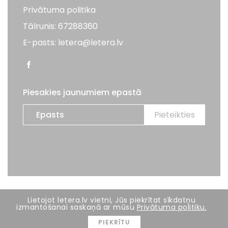
Privātuma politika
Tālrunis: 67288360
E-pasts: letera@letera.lv
Piesakies jaunumiem epastā
Visas tiesības aizsargātas. LETERA 2026
Lietojot letera.lv vietni, Jūs piekrītat sīkdatņu
izmantošanai saskaņā ar mūsu
Privātuma politiku.
Mājas lapas izstrāde:
BRIGHT
PIEKRĪTU