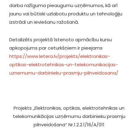
darba ražīguma pieaugumu uzņēmumos, kā arī
jaunu vai būtiski uzlabotu produktu un tehnoloģiju
izstrādi un ieviešanu ražošanā.
Detalizēts projektā īstenoto apmācību kursu
apkopojums par ceturkšņiem ir pieejams
https://www.letera.lv/projekts/elektronikas-
optikas-elektrotehnikas-un-telekomunikacijas-
uznemumu-darbinieku-prasmju-pilnveidosana/
Projekts „Elektronikas, optikas, elektrotehnikas un
telekomunikācijas uzņēmumu darbinieku prasmju
pilnveidošana” Nr.1.2.2.1/16/A/011