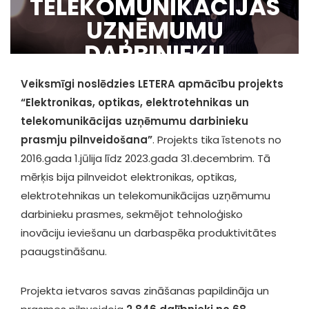
TELEKOMUNIKĀCIJAS
UZŅĒMUMU
DARBINIEKU
PRASMJU
Veiksmīgi noslēdzies LETERA apmācību projekts
PILNVEIDOŠANA”
“Elektronikas, optikas, elektrotehnikas un
telekomunikācijas uzņēmumu darbinieku
prasmju pilnveidošana”
. Projekts tika īstenots no
2016.gada 1.jūlija līdz 2023.gada 31.decembrim. Tā
mērķis bija pilnveidot elektronikas, optikas,
elektrotehnikas un telekomunikācijas uzņēmumu
darbinieku prasmes, sekmējot tehnoloģisko
inovāciju ieviešanu un darbaspēka produktivitātes
paaugstināšanu.
Projekta ietvaros savas zināšanas papildināja un