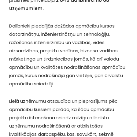
prasmes pilnveidoja
2 846 dalībnieki no 68
uzņēmumiem.
Dalībnieki piedalījās dažādos apmācību kursos
datorzinātņu, inženierzinātņu un tehnoloģiju,
ražošanas inženierzinību un vadības, vides
aizsardzības, projektu vadības, biznesa vadības,
mārketinga un tirdzniecības jomās, kā arī valodu
apmācību un kvalitātes nodrošināšanas apmācību
jomās, kurus nodrošināja gan vietējie, gan ārvalstu
apmācību sniedzēji.
Lielā uzņēmumu atsaucība un pieprasījums pēc
apmācību kursiem parāda, ka šādu apmācību
projektu īstenošana sniedz milzīgu atbalstu
uzņēmumu nodrošināšanā ar atbilstošas
kvalifikācijas darbaspēku, kas, savukārt, sekmē