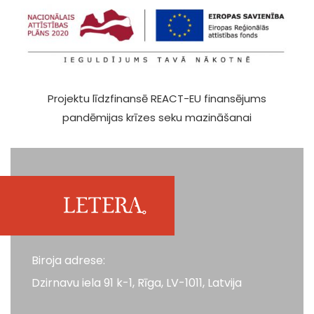
Projektu līdzfinansē REACT-EU finansējums
pandēmijas krīzes seku mazināšanai
Biroja adrese:
Dzirnavu iela 91 k-1, Rīga, LV-1011, Latvija