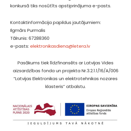
konkursā tiks nosūtīts apstiprinājuma e-pasts.
Kontaktinformācija papildus jautājumiem:
Ilgmārs Purmalis
Tālrunis: 67288360
e-pasts:
elektronikasdiena@letera.lv
Pasākums tiek līdzfinansēts ar Latvijas Vides
aizsardzības fonda un projekta Nr.3.2.1.1/16/A/006
“Latvijas Elektronikas un elektrotehnikas nozares
klasteris” atbalstu.