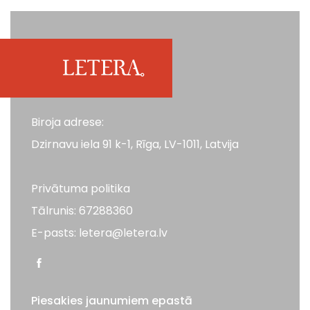
Biroja adrese:
Dzirnavu iela 91 k-1, Rīga, LV-1011, Latvija
Privātuma politika
Tālrunis: 67288360
E-pasts: letera@letera.lv
Piesakies jaunumiem epastā