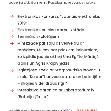
bateriju atkritumiem. Pasākuma ietvaros notiks:
Elektronikas konkurss “Jaunais elektroniķis
2019”
Elektronikas pulciņu darbu izstāde
Seminārs skolotājiem
Mini izrāde par zaļu dzīvesveidu ar
mošķiem, tēliem, par priekiem, brīnumiem,
ko izpildīs jaunie aktieri Una Eglīte, Mārtiņš
Gailis un Agris Krapivņickis
Izglītojoša spēle ar Starptautisko inovāciju
skolu “Ko darīt ar veco datoru un baterijām
– rīkojies videi draudzīgi!”
Interaktīva darbnīca ar Laboratorium.lv
“Bateriju ķīmija”
Vairāk par “Elektronikas dienu 2019” –
PASĀKUMA