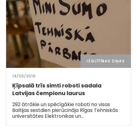
IZGLĪTĪBAS ZIŅAS
14/05/2019
Ķīpsalā trīs simti roboti sadala
Latvijas čempionu laurus
292 ātrākie un spēcīgākie roboti no visas
Baltijas sestdien pierūcināja Rīgas Tehniskās
universitātes Elektronikas un…