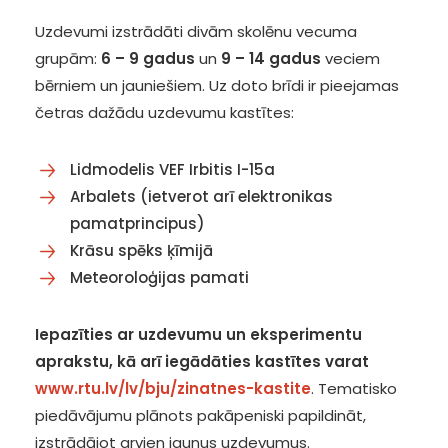
Uzdevumi izstrādāti divām skolēnu vecuma
grupām:
6 – 9 gadus
un
9 – 14 gadus
veciem
bērniem un jauniešiem. Uz doto brīdi ir pieejamas
četras dažādu uzdevumu kastītes:
Lidmodelis VEF Irbitis I-15a
Arbalets (ietverot arī elektronikas
pamatprincipus)
Krāsu spēks ķīmijā
Meteoroloģijas pamati
Iepazīties ar uzdevumu un eksperimentu
aprakstu, kā arī iegādāties kastītes varat
www.rtu.lv/lv/bju/zinatnes-kastite
. Tematisko
piedāvājumu plānots pakāpeniski papildināt,
izstrādājot arvien jaunus uzdevumus.