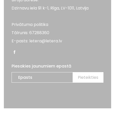
Dzirnavu iela 91 k-1, Rīga, LV-1011, Latvija
Privātuma politika
Tālrunis: 67288360
E-pasts: letera@letera.lv
Piesakies jaunumiem epastā