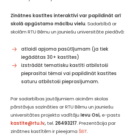
Zinātnes kastītes interaktīvi var papildināt arī
skolā apgūstamo mācību vielu
. Sadarbībā ar
skolām RTU Bērnu un jauniešu universitāte piedāvā:
atlaidi apjoma pasūtījumam (ja tiek
iegādātas 30+ kastītes)
izstrādāt tematisku kastīti atbilstoši
pieprasītai tēmai vai papildināt kastītes
saturu atbilstoši pieprasījumam.
Par sadarbības jautājumiem aicinām skolas
pārstāvjus sazināties ar RTU Bērnu un jauniešu
universitātes projekta vadītāju
Ievu Osi,
e-pasts
kastite@rtu.lv
,
tel.
26493217
. Prezentācija par
zinātnes kastītēm ir pieejama
ŠEIT
.