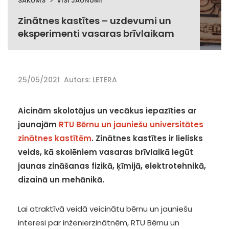
SĀKUMS
VISI JAUNUMI
Zinātnes kastītes – uzdevumi un
eksperimenti vasaras brīvlaikam
25/05/2021
Autors: LETERA
Aicinām skolotājus un vecākus iepazīties ar
jaunajām
RTU Bērnu un jauniešu universitātes
zinātnes kastītēm
. Zinātnes kastītes ir lielisks
veids, kā skolēniem vasaras brīvlaikā iegūt
jaunas zināšanas fizikā, ķīmijā, elektrotehnikā,
dizainā un mehānikā.
Lai atraktīvā veidā veicinātu bērnu un jauniešu
interesi par inženierzinātnēm, RTU Bērnu un