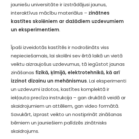
jauniešu universitāte ir izstrādājusi jaunus,
interaktīvus mācību materiālus –
zinātnes
kastītes skolēniem ar dažādiem uzdevumiem
un eksperimentiem
.
Īpaši izveidotās kastītēs ir nodrošināts viss
nepieciešamais, lai skolēni sev ērtā laikā un vietā
veiktu aizraujošus uzdevumus, tā iegūstot jaunas
zināšanas
fizikā, ķīmijā, elektrotehnikā, kā arī
izzinot dizainu un mehānismus
. Lai eksperimenti
un uzdevumi izdotos, kastītes komplektā ir
iekļauta precīza instrukcija – gan drukātā veidā ar
skaidrojumiem un attēliem, gan video formātā.
Savukārt, izprast veikto un nostiprināt zināšanas
bērniem un jauniešiem palīdzēs zinātnisks
skaidrojums.