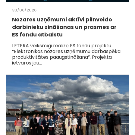
30/06/2026
Nozares uzņēmumi aktīvi pilnveido
darbinieku zināšanas un prasmes ar
ES fondu atbalstu
LETERA veiksmīgi realizē ES fondu projektu
“Elektronikas nozares uzņēmumu darbaspēka
produktivitātes paaugstināšana”. Projekta
ietvaros jau…