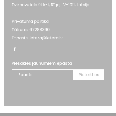
Dzirnavu iela 91 k-1, Rīga, LV-1011, Latvija
Privātuma politika
Tālrunis: 67288360
E-pasts: letera@letera.lv
Piesakies jaunumiem epastā
Visas tiesības aizsargātas. LETERA 2026