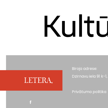
Biroja adrese:
Dzirnavu iela 91 k-1, 
Privātuma politika