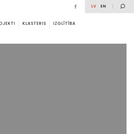
LV
EN
OJEKTI
KLASTERIS
IZGLĪTĪBA