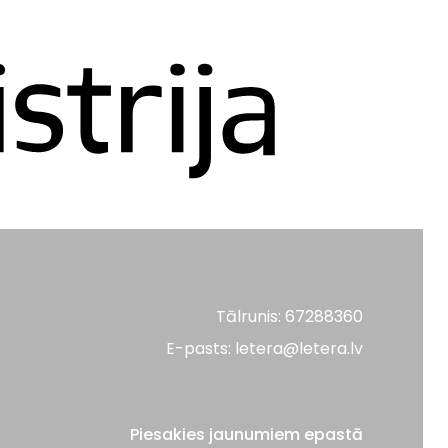
Tālrunis: 67288360
E-pasts: letera@letera.lv
Piesakies jaunumiem epastā