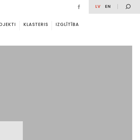
LV
EN
OJEKTI
KLASTERIS
IZGLĪTĪBA