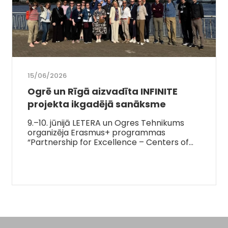
15/06/2026
Ogrē un Rīgā aizvadīta INFINITE
projekta ikgadējā sanāksme
9.–10. jūnijā LETERA un Ogres Tehnikums
organizēja Erasmus+ programmas
“Partnership for Excellence – Centers of…