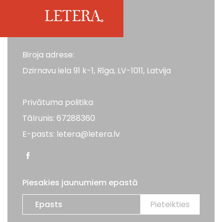
Biroja adrese:
Dzirnavu iela 91 k-1, Rīga, LV-1011, Latvija
Privātuma politika
Tālrunis: 67288360
E-pasts: letera@letera.lv
Piesakies jaunumiem epastā