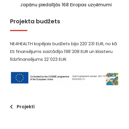
Japānu piedalījās 168 Eiropas uzņēmumi
Projekta budžets
NE4HEALTH kopējais budžets bija 220`231 EUR, no kā
ES finansējums sastādīja 198`208 EUR un klasteru
līdzfinansējums 22`023 EUR.
Projekti