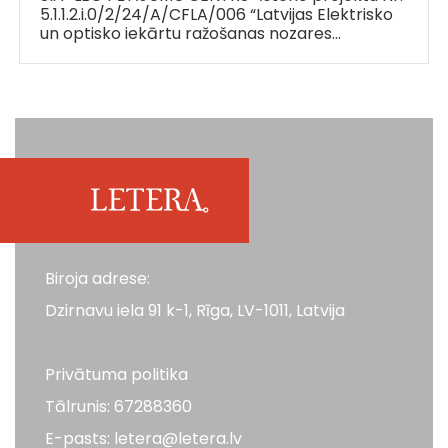
5.1.1.2.i.0/2/24/A/CFLA/006 “Latvijas Elektrisko
un optisko iekārtu ražošanas nozares…
Biroja adrese:
Dzirnavu iela 91 k-1, Rīga, LV-1011, Latvija
Privātuma politika
Tālrunis: 67288360
E-pasts: letera@letera.lv