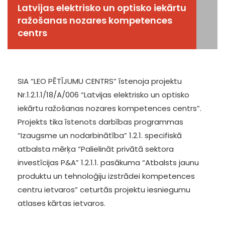
Latvijas elektrisko un optisko iekārtu
ražošanas nozares kompetences
centrs
SIA “LEO PĒTĪJUMU CENTRS” īstenoja projektu
Nr.1.2.1.1/18/A/006 “Latvijas elektrisko un optisko
iekārtu ražošanas nozares kompetences centrs”.
Projekts tika īstenots darbības programmas
“Izaugsme un nodarbinātība” 1.2.1. specifiskā
atbalsta mērķa “Palielināt privātā sektora
investīcijas P&A” 1.2.1.1. pasākuma “Atbalsts jaunu
produktu un tehnoloģiju izstrādei kompetences
centru ietvaros” ceturtās projektu iesniegumu
atlases kārtas ietvaros.