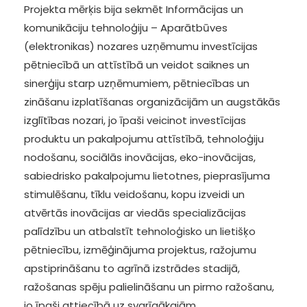
Projekta mērķis bija sekmēt Informācijas un
komunikāciju tehnoloģiju – Aparātbūves
(elektronikas) nozares uzņēmumu investīcijas
pētniecībā un attīstībā un veidot saiknes un
sinerģiju starp uzņēmumiem, pētniecības un
zināšanu izplatīšanas organizācijām un augstākās
izglītības nozari, jo īpaši veicinot investīcijas
produktu un pakalpojumu attīstībā, tehnoloģiju
nodošanu, sociālās inovācijas, eko-inovācijas,
sabiedrisko pakalpojumu lietotnes, pieprasījuma
stimulēšanu, tīklu veidošanu, kopu izveidi un
atvērtās inovācijas ar viedās specializācijas
palīdzību un atbalstīt tehnoloģisko un lietišķo
pētniecību, izmēģinājuma projektus, ražojumu
apstiprināšanu to agrīnā izstrādes stadijā,
ražošanas spēju palielināšanu un pirmo ražošanu,
jo īpaši attiecībā uz svarīgākajām