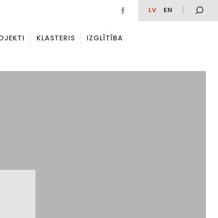
LV
EN
OJEKTI
KLASTERIS
IZGLĪTĪBA