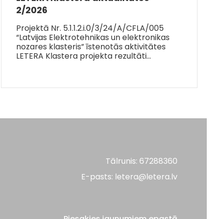
2/2026
Projektā Nr. 5.1.1.2.i.0/3/24/A/CFLA/005
“Latvijas Elektrotehnikas un elektronikas
nozares klasteris” īstenotās aktivitātes
LETERA Klastera projekta rezultāti…
Tālrunis: 67288360
E-pasts: letera@letera.lv
Piesakies jaunumiem epastā