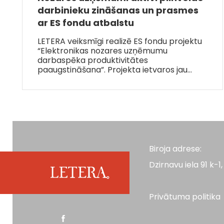
darbinieku zināšanas un prasmes
ar ES fondu atbalstu
LETERA veiksmīgi realizē ES fondu projektu
“Elektronikas nozares uzņēmumu
darbaspēka produktivitātes
paaugstināšana”. Projekta ietvaros jau…
Biroja adrese:
Dzirnavu iela 91 k-1, 
Privātuma politika