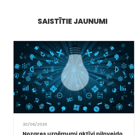
SAISTĪTIE JAUNUMI
30/06/2026
Nozares uzņēmumi aktīvi pilnveido