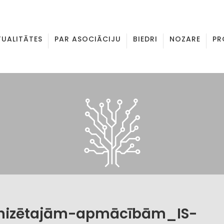
TUALITĀTES
PAR ASOCIĀCIJU
BIEDRI
NOZARE
PR
anizētajām-apmācībām_IS-