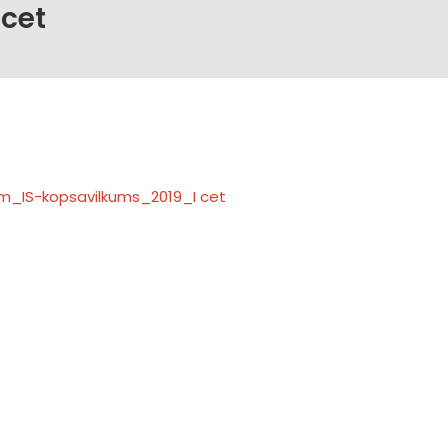
cet
m_IS-kopsavilkums_2019_I cet