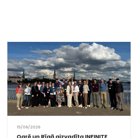
15/06/2026
Ogrē un Rīgā aizvadīta INFINITE