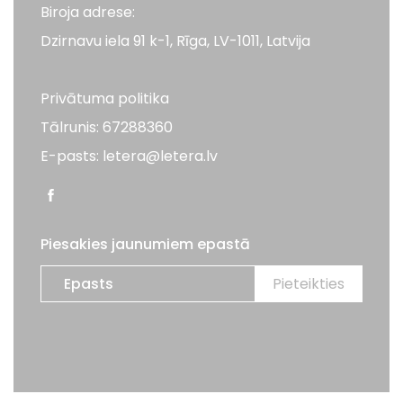
Biroja adrese:
Dzirnavu iela 91 k-1, Rīga, LV-1011, Latvija
Privātuma politika
Tālrunis: 67288360
E-pasts: letera@letera.lv
Piesakies jaunumiem epastā