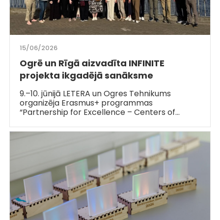
15/06/2026
Ogrē un Rīgā aizvadīta INFINITE
projekta ikgadējā sanāksme
9.–10. jūnijā LETERA un Ogres Tehnikums
organizēja Erasmus+ programmas
“Partnership for Excellence – Centers of…