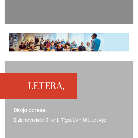
Biroja adrese:
Dzirnavu iela 91 k-1, Rīga, LV-1011, Latvija