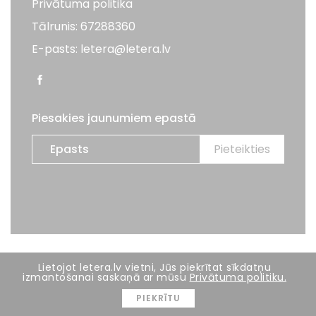
Privātuma politika
Tālrunis: 67288360
E-pasts: letera@letera.lv
Piesakies jaunumiem epastā
Visas tiesības aizsargātas. LETERA 2026
Lietojot letera.lv vietni, Jūs piekrītat sīkdatņu
izmantošanai saskaņā ar mūsu
Privātuma politiku.
Mājas lapas izstrāde:
BRIGHT
PIEKRĪTU