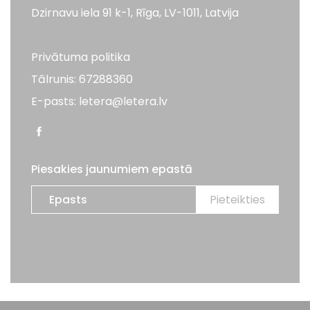
Dzirnavu iela 91 k-1, Rīga, LV-1011, Latvija
Privātuma politika
Tālrunis: 67288360
E-pasts: letera@letera.lv
Piesakies jaunumiem epastā
Visas tiesības aizsargātas. LETERA 2026