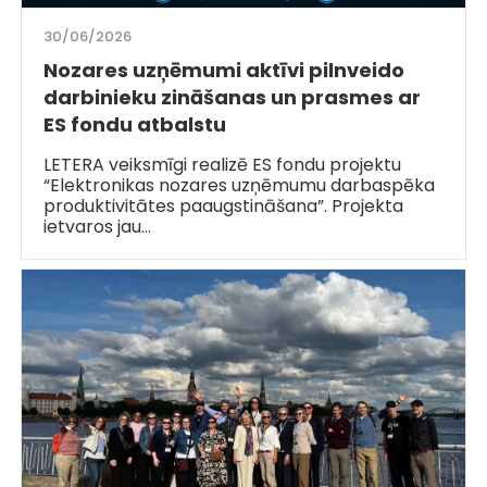
30/06/2026
Nozares uzņēmumi aktīvi pilnveido
darbinieku zināšanas un prasmes ar
ES fondu atbalstu
LETERA veiksmīgi realizē ES fondu projektu
“Elektronikas nozares uzņēmumu darbaspēka
produktivitātes paaugstināšana”. Projekta
ietvaros jau…