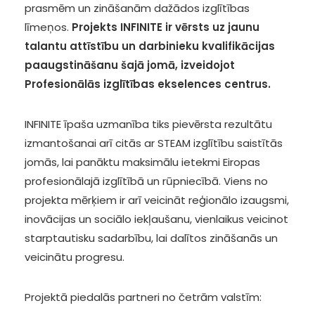
prasmēm un zināšanām dažādos izglītības
līmeņos.
Projekts INFINITE ir vērsts uz jaunu
talantu attīstību un darbinieku kvalifikācijas
paaugstināšanu šajā jomā, izveidojot
Profesionālās izglītības ekselences centrus.
INFINITE īpaša uzmanība tiks pievērsta rezultātu
izmantošanai arī citās ar STEAM izglītību saistītās
jomās, lai panāktu maksimālu ietekmi Eiropas
profesionālajā izglītībā un rūpniecībā. Viens no
projekta mērķiem ir arī veicināt reģionālo izaugsmi,
inovācijas un sociālo iekļaušanu, vienlaikus veicinot
starptautisku sadarbību, lai dalītos zināšanās un
veicinātu progresu.
Projektā piedalās partneri no četrām valstīm: