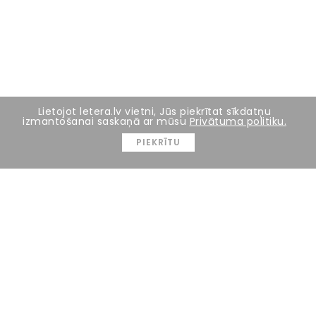
Lietojot letera.lv vietni, Jūs piekrītat sīkdatņu
izmantošanai saskaņā ar mūsu
Privātuma politiku.
PIEKRĪTU
3 FOTO