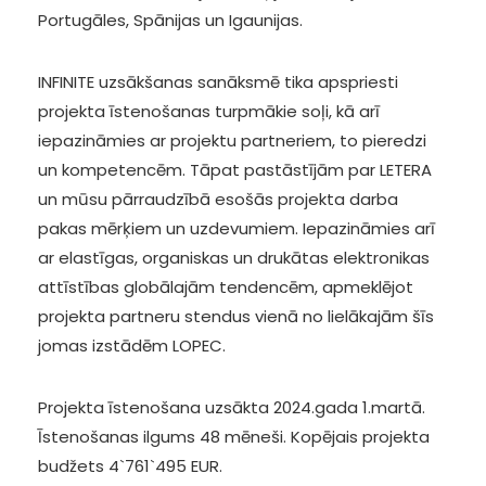
Portugāles, Spānijas un Igaunijas.
INFINITE uzsākšanas sanāksmē tika apspriesti
projekta īstenošanas turpmākie soļi, kā arī
iepazināmies ar projektu partneriem, to pieredzi
un kompetencēm. Tāpat pastāstījām par LETERA
un mūsu pārraudzībā esošās projekta darba
pakas mērķiem un uzdevumiem. Iepazināmies arī
ar elastīgas, organiskas un drukātas elektronikas
attīstības globālajām tendencēm, apmeklējot
projekta partneru stendus vienā no lielākajām šīs
jomas izstādēm LOPEC.
Projekta īstenošana uzsākta 2024.gada 1.martā.
Īstenošanas ilgums 48 mēneši. Kopējais projekta
budžets 4`761`495 EUR.