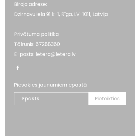
Biroja adrese:
Dzirnavu iela 91 k-1, Rīga, LV-1011, Latvija
Privātuma politika
Tālrunis: 67288360
E-pasts: letera@letera.lv
Piesakies jaunumiem epastā