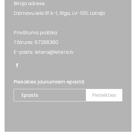
Biroja adrese:
Dzirnavu iela 91 k-1, Rīga, LV-1011, Latvija
Privātuma politika
Tālrunis: 67288360
E-pasts: letera@letera.lv
Piesakies jaunumiem epastā