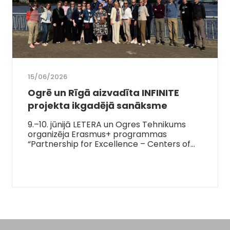
15/06/2026
Ogrē un Rīgā aizvadīta INFINITE
projekta ikgadējā sanāksme
9.–10. jūnijā LETERA un Ogres Tehnikums
organizēja Erasmus+ programmas
“Partnership for Excellence – Centers of…