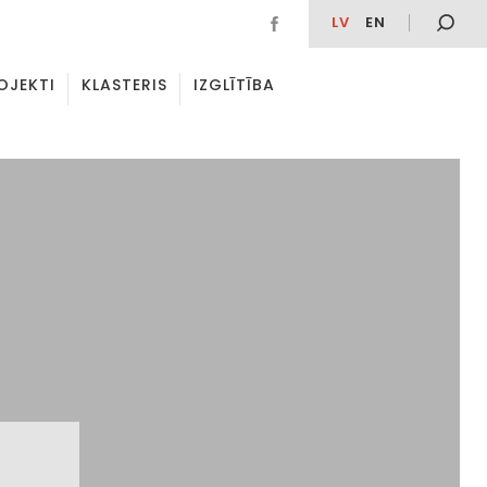
LV
EN
OJEKTI
KLASTERIS
IZGLĪTĪBA