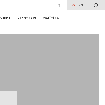
LV
EN
OJEKTI
KLASTERIS
IZGLĪTĪBA