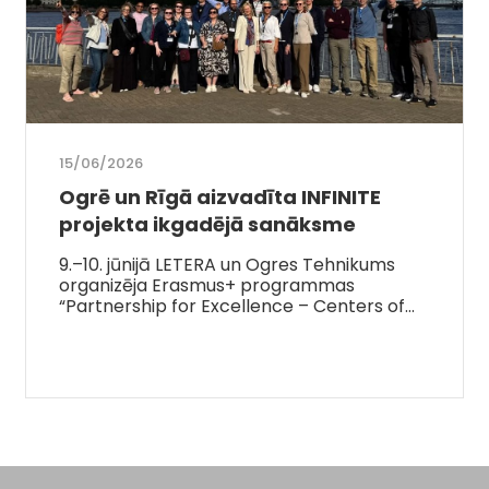
15/06/2026
Ogrē un Rīgā aizvadīta INFINITE
projekta ikgadējā sanāksme
9.–10. jūnijā LETERA un Ogres Tehnikums
organizēja Erasmus+ programmas
“Partnership for Excellence – Centers of…