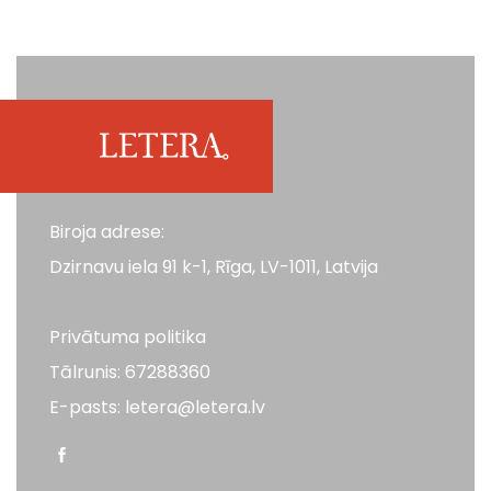
Biroja adrese:
Dzirnavu iela 91 k-1, Rīga, LV-1011, Latvija
Privātuma politika
Tālrunis: 67288360
E-pasts: letera@letera.lv