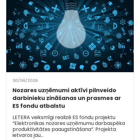
30/06/2026
Nozares uzņēmumi aktīvi pilnveido
darbinieku zināšanas un prasmes ar
ES fondu atbalstu
LETERA veiksmīgi realizē ES fondu projektu
“Elektronikas nozares uzņēmumu darbaspēka
produktivitātes paaugstināšana”. Projekta
ietvaros jau…