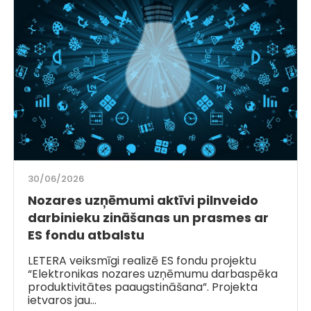
30/06/2026
Nozares uzņēmumi aktīvi pilnveido
darbinieku zināšanas un prasmes ar
ES fondu atbalstu
LETERA veiksmīgi realizē ES fondu projektu
“Elektronikas nozares uzņēmumu darbaspēka
produktivitātes paaugstināšana”. Projekta
ietvaros jau…