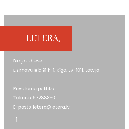
Biroja adrese:
Dzirnavu iela 91 k-1, Rīga, LV-1011, Latvija
Privātuma politika
Tālrunis: 67288360
E-pasts: letera@letera.lv