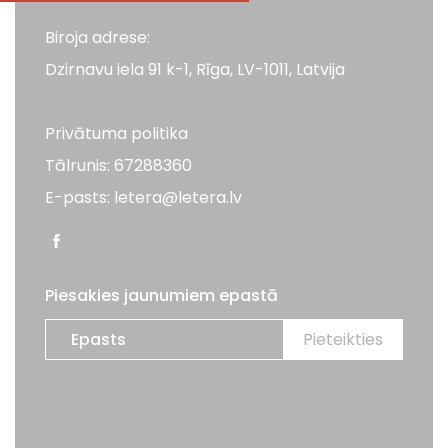
Biroja adrese:
Dzirnavu iela 91 k-1, Rīga, LV-1011, Latvija
Privātuma politika
Tālrunis: 67288360
E-pasts: letera@letera.lv
Piesakies jaunumiem epastā