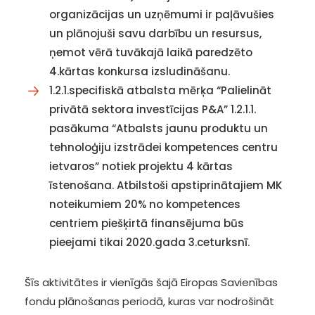
organizācijas un uzņēmumi ir paļāvušies
un plānojuši savu darbību un resursus,
ņemot vērā tuvākajā laikā paredzēto
4.kārtas konkursa izsludināšanu.
1.2.1.specifiskā atbalsta mērķa “Palielināt
privātā sektora investīcijas P&A” 1.2.1.1.
pasākuma “Atbalsts jaunu produktu un
tehnoloģiju izstrādei kompetences centru
ietvaros” notiek projektu 4 kārtas
īstenošana. Atbilstoši apstiprinātajiem MK
noteikumiem 20% no kompetences
centriem piešķirtā finansējuma būs
pieejami tikai 2020.gada 3.ceturksnī.
Šīs aktivitātes ir vienīgās šajā Eiropas Savienības
fondu plānošanas periodā, kuras var nodrošināt