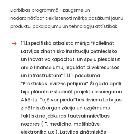
Darbības programmā “Izaugsme un
nodarbinātība” tiek īstenoti mērķa pasākumi jaunu
produktu, pakalpojumu un tehnoloģiju attīstībai:
1.1.1.specifiskā atbalsta mērķa “Palielināt
Latvijas zinātnisko institūciju pētniecisko
un inovatīvo kapacitāti un spēju piesaistīt
ārējo finansējumu, ieguldot cilvēkresursos
un infrastruktūrā” 1.1.1.1. pasākuma
“Praktiskas ievirzes pētījumi”. Šī gada aprīlī
bija plānots izsludināt projektu iesniegumu
4.kārtu. Tajā var piedalīties ikviena Latvijas
zinātniskā organizācija un uzņēmums
faktiski no jebkuras tautsaimniecības
nozares (IT, medicīna, mašīnbūve,
elektronika u.c.). Latvijas zinātniskās