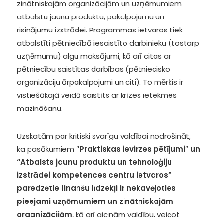
zinātniskajām organizācijām un uzņēmumiem
atbalstu jaunu produktu, pakalpojumu un
risinājumu izstrādei. Programmas ietvaros tiek
atbalstīti pētniecībā iesaistīto darbinieku (tostarp
uzņēmumu) algu maksājumi, kā arī citas ar
pētniecību saistītas darbības (pētniecisko
organizāciju ārpakalpojumi un citi). To mērķis ir
vistiešākajā veidā saistīts ar krīzes ietekmes
mazināšanu.
Uzskatām par kritiski svarīgu valdībai nodrošināt,
ka pasākumiem
“Praktiskas ievirzes pētījumi” un
“Atbalsts jaunu produktu un tehnoloģiju
izstrādei kompetences centru ietvaros”
paredzētie finanšu līdzekļi ir nekavējoties
pieejami uzņēmumiem un zinātniskajām
organizācijām
, kā arī aicinām valdību, veicot