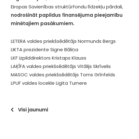
Eiropas Savienības struktūrfondu līdzekļu pārdali,
nodrošināt papildus finansējuma pieejamību
minētajiem pasākumiem.
LETERA valdes priekšsēdētājs Normunds Bergs
LIKTA prezidente Signe Bāliņa
LKF izpilddirektors Kristaps Klauss
LAĶĪFA valdes priekšsēdētājs Vitālijs Skrīvelis
MASOC valdes priekšsēdētājs Toms Grīnfelds
LPUF valdes locekle Ligita Turnere
Visi jaunumi