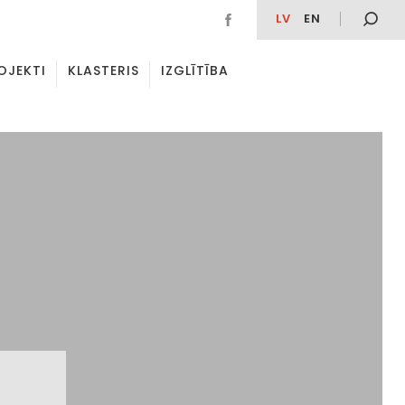
LV
EN
OJEKTI
KLASTERIS
IZGLĪTĪBA