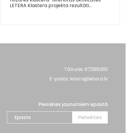
LETERA Klastera projekta rezultāti…
Tālrunis: 67288360
E-pasts: letera@letera.lv
Piesakies jaunumiem epastā