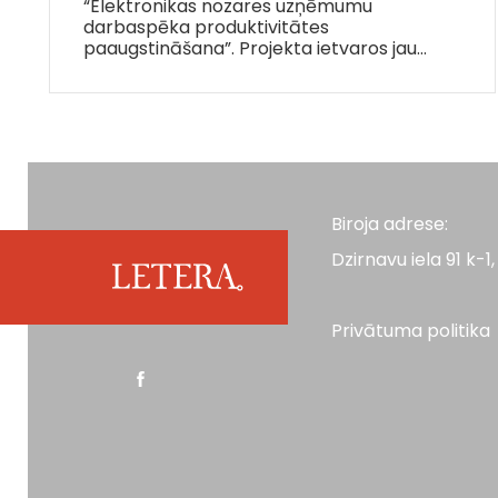
“Elektronikas nozares uzņēmumu
darbaspēka produktivitātes
paaugstināšana”. Projekta ietvaros jau…
Biroja adrese:
Dzirnavu iela 91 k-1, 
Privātuma politika