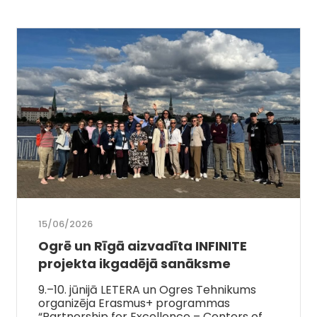
15/06/2026
Ogrē un Rīgā aizvadīta INFINITE
projekta ikgadējā sanāksme
9.–10. jūnijā LETERA un Ogres Tehnikums
organizēja Erasmus+ programmas
“Partnership for Excellence – Centers of…