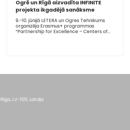
Ogrē un Rīgā aizvadīta INFINITE
projekta ikgadējā sanāksme
9.–10. jūnijā LETERA un Ogres Tehnikums
organizēja Erasmus+ programmas
“Partnership for Excellence – Centers of…
Rīga, LV-1011, Latvija