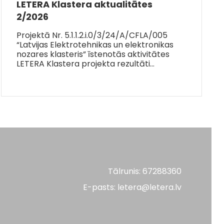
LETERA Klastera aktualitātes
2/2026
Projektā Nr. 5.1.1.2.i.0/3/24/A/CFLA/005
“Latvijas Elektrotehnikas un elektronikas
nozares klasteris” īstenotās aktivitātes
LETERA Klastera projekta rezultāti…
Tālrunis: 67288360
E-pasts: letera@letera.lv