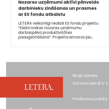
Nozares uzņēmumi aktīvi pilnveido
darbinieku zināšanas un prasmes
ar ES fondu atbalstu
LETERA veiksmīgi realizē ES fondu projektu
“Elektronikas nozares uzņēmumu
darbaspēka produktivitātes
paaugstināšana”. Projekta ietvaros jau…
Biroja adrese:
Dzirnavu iela 91 k-1, 
Privātuma politika