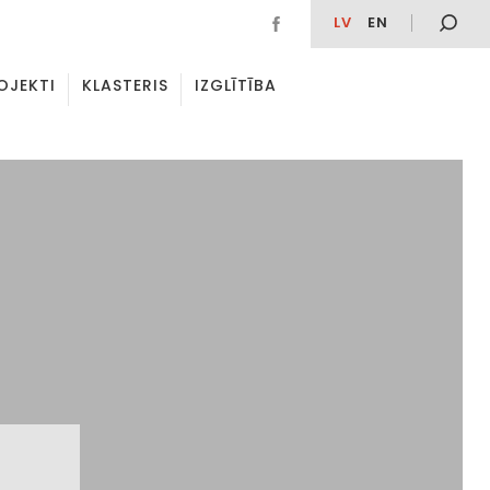
LV
EN
OJEKTI
KLASTERIS
IZGLĪTĪBA