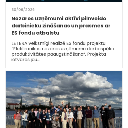
30/06/2026
Nozares uzņēmumi aktīvi pilnveido
darbinieku zināšanas un prasmes ar
ES fondu atbalstu
LETERA veiksmīgi realizē ES fondu projektu
“Elektronikas nozares uzņēmumu darbaspēka
produktivitātes paaugstināšana”. Projekta
ietvaros jau…