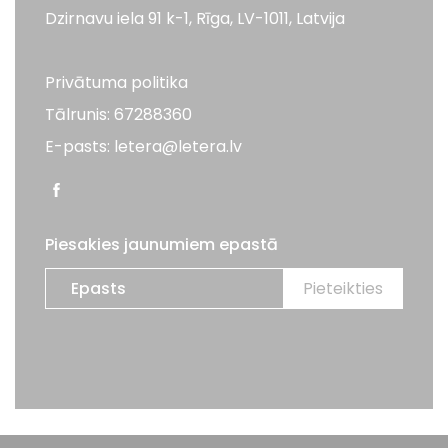
Dzirnavu iela 91 k-1, Rīga, LV-1011, Latvija
Privātuma politika
Tālrunis: 67288360
E-pasts: letera@letera.lv
Piesakies jaunumiem epastā
Visas tiesības aizsargātas. LETERA 2026