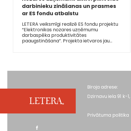
darbinieku zināšanas un prasmes
ar ES fondu atbalstu
LETERA veiksmīgi realizē ES fondu projektu
“Elektronikas nozares uzņēmumu
darbaspēka produktivitātes
paaugstināšana”. Projekta ietvaros jau…
Biroja adrese:
Dzirnavu iela 91 k-1, 
Privātuma politika