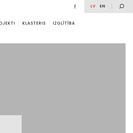
LV
EN
OJEKTI
KLASTERIS
IZGLĪTĪBA