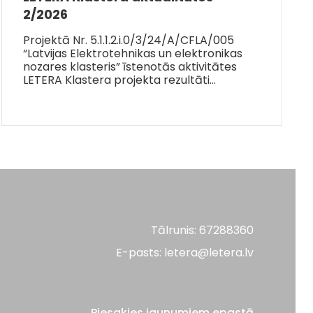
2/2026
Projektā Nr. 5.1.1.2.i.0/3/24/A/CFLA/005
“Latvijas Elektrotehnikas un elektronikas
nozares klasteris” īstenotās aktivitātes
LETERA Klastera projekta rezultāti…
Tālrunis: 67288360
E-pasts: letera@letera.lv
Piesakies jaunumiem epastā