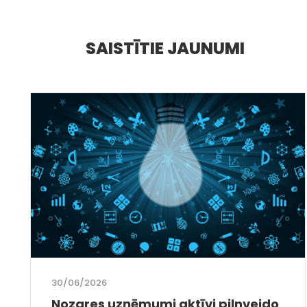
SAISTĪTIE JAUNUMI
30/06/2026
Nozares uzņēmumi aktīvi pilnveido