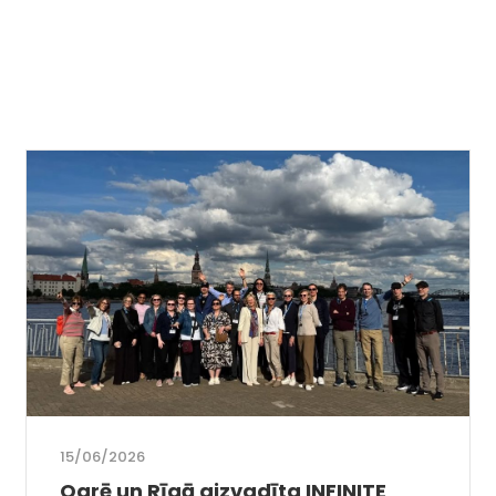
15/06/2026
Ogrē un Rīgā aizvadīta INFINITE