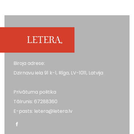
Biroja adrese:
Dzirnavu iela 91 k-1, Rīga, LV-1011, Latvija
Privātuma politika
Tālrunis: 67288360
E-pasts: letera@letera.lv