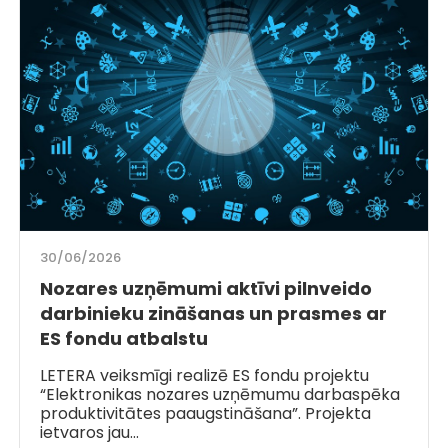
30/06/2026
Nozares uzņēmumi aktīvi pilnveido
darbinieku zināšanas un prasmes ar
ES fondu atbalstu
LETERA veiksmīgi realizē ES fondu projektu
“Elektronikas nozares uzņēmumu darbaspēka
produktivitātes paaugstināšana”. Projekta
ietvaros jau…