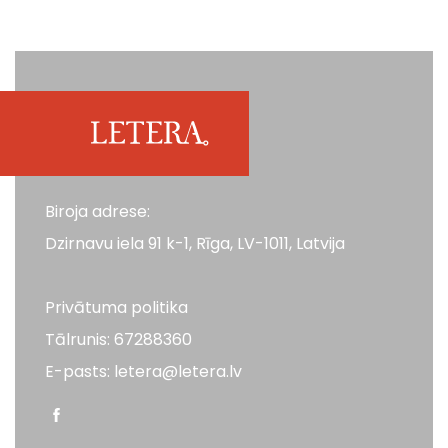
Biroja adrese:
Dzirnavu iela 91 k-1, Rīga, LV-1011, Latvija
Privātuma politika
Tālrunis: 67288360
E-pasts: letera@letera.lv