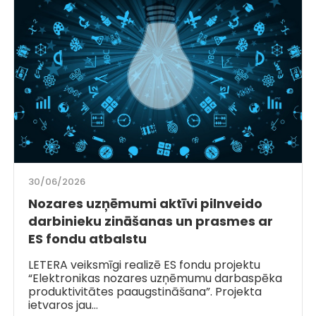
30/06/2026
Nozares uzņēmumi aktīvi pilnveido
darbinieku zināšanas un prasmes ar
ES fondu atbalstu
LETERA veiksmīgi realizē ES fondu projektu
“Elektronikas nozares uzņēmumu darbaspēka
produktivitātes paaugstināšana”. Projekta
ietvaros jau…