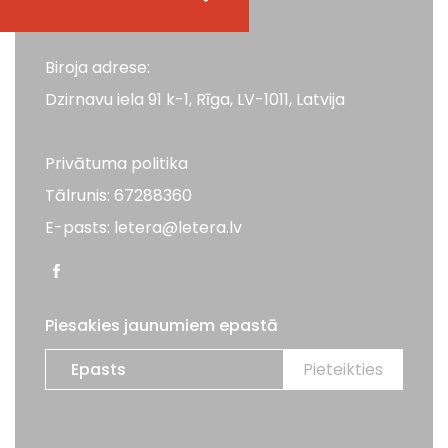
Biroja adrese:
Dzirnavu iela 91 k-1, Rīga, LV-1011, Latvija
Privātuma politika
Tālrunis: 67288360
E-pasts: letera@letera.lv
Piesakies jaunumiem epastā