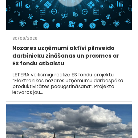
30/06/2026
Nozares uzņēmumi aktīvi pilnveido
darbinieku zināšanas un prasmes ar
ES fondu atbalstu
LETERA veiksmīgi realizē ES fondu projektu
“Elektronikas nozares uzņēmumu darbaspēka
produktivitātes paaugstināšana”. Projekta
ietvaros jau…