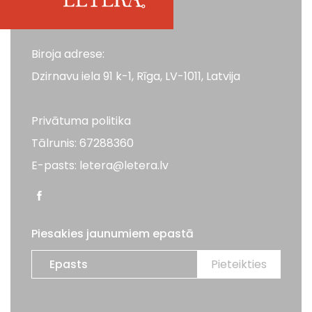
Biroja adrese:
Dzirnavu iela 91 k-1, Rīga, LV-1011, Latvija
Privātuma politika
Tālrunis: 67288360
E-pasts: letera@letera.lv
Piesakies jaunumiem epastā