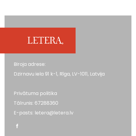
Biroja adrese:
Dzirnavu iela 91 k-1, Rīga, LV-1011, Latvija
Privātuma politika
Tālrunis: 67288360
E-pasts: letera@letera.lv