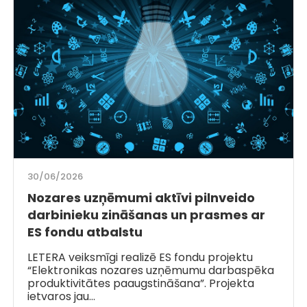
30/06/2026
Nozares uzņēmumi aktīvi pilnveido
darbinieku zināšanas un prasmes ar
ES fondu atbalstu
LETERA veiksmīgi realizē ES fondu projektu
“Elektronikas nozares uzņēmumu darbaspēka
produktivitātes paaugstināšana”. Projekta
ietvaros jau…