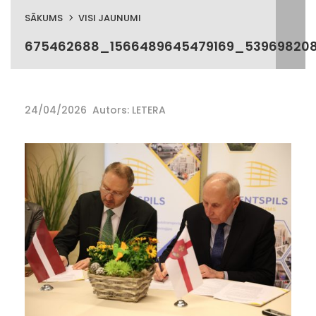
SĀKUMS
VISI JAUNUMI
675462688_1566489645479169_53969820
24/04/2026
Autors: LETERA