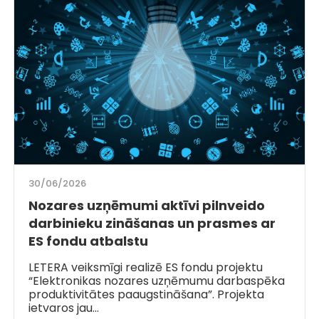
30/06/2026
Nozares uzņēmumi aktīvi pilnveido
darbinieku zināšanas un prasmes ar
ES fondu atbalstu
LETERA veiksmīgi realizē ES fondu projektu
“Elektronikas nozares uzņēmumu darbaspēka
produktivitātes paaugstināšana”. Projekta
ietvaros jau…