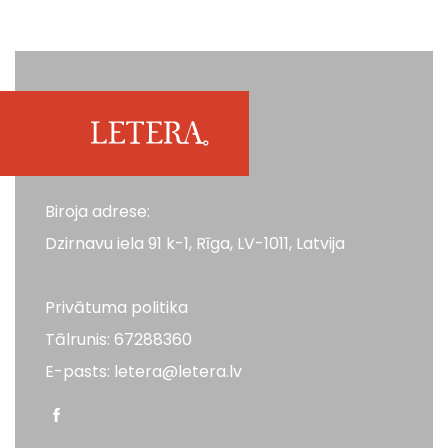
Biroja adrese:
Dzirnavu iela 91 k-1, Rīga, LV-1011, Latvija
Privātuma politika
Tālrunis: 67288360
E-pasts: letera@letera.lv