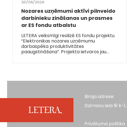
30/06/2026
Nozares uzņēmumi aktīvi pilnveido
darbinieku zināšanas un prasmes
ar ES fondu atbalstu
LETERA veiksmīgi realizē ES fondu projektu
“Elektronikas nozares uzņēmumu
darbaspēka produktivitātes
paaugstināšana”. Projekta ietvaros jau…
Biroja adrese:
Dzirnavu iela 91 k-1, 
Privātuma politika