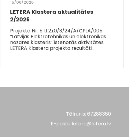
15/06/2026
LETERA Klastera aktualitātes
2/2026
Projektā Nr. 5.1.1.2.i.0/3/24/A/CFLA/005
“Latvijas Elektrotehnikas un elektronikas
nozares klasteris” īstenotās aktivitātes
LETERA Klastera projekta rezultāti…
Tālrunis: 67288360
E-pasts: letera@letera.lv