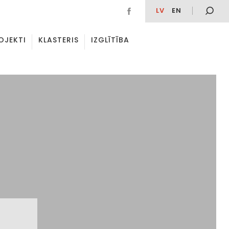
LV
EN
OJEKTI
KLASTERIS
IZGLĪTĪBA