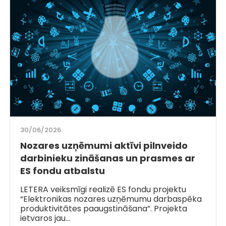
30/06/2026
Nozares uzņēmumi aktīvi pilnveido
darbinieku zināšanas un prasmes ar
ES fondu atbalstu
LETERA veiksmīgi realizē ES fondu projektu
“Elektronikas nozares uzņēmumu darbaspēka
produktivitātes paaugstināšana”. Projekta
ietvaros jau…