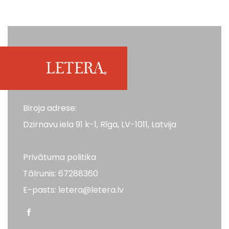
Biroja adrese:
Dzirnavu iela 91 k-1, Rīga, LV-1011, Latvija
Privātuma politika
Tālrunis: 67288360
E-pasts: letera@letera.lv