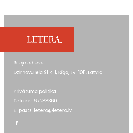
Biroja adrese:
Dzirnavu iela 91 k-1, Rīga, LV-1011, Latvija
Privātuma politika
Tālrunis: 67288360
E-pasts: letera@letera.lv