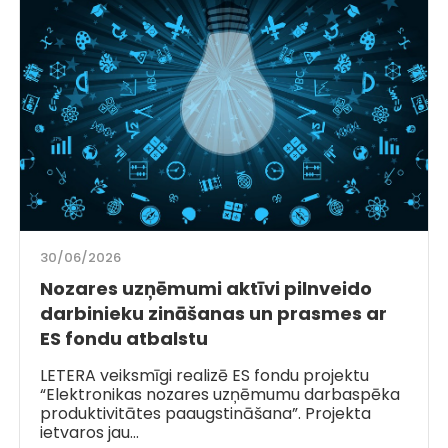
30/06/2026
Nozares uzņēmumi aktīvi pilnveido
darbinieku zināšanas un prasmes ar
ES fondu atbalstu
LETERA veiksmīgi realizē ES fondu projektu
“Elektronikas nozares uzņēmumu darbaspēka
produktivitātes paaugstināšana”. Projekta
ietvaros jau…