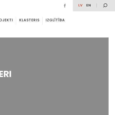
LV
EN
OJEKTI
KLASTERIS
IZGLĪTĪBA
ERI