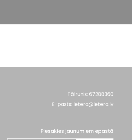
Tālrunis: 67288360
E-pasts: letera@letera.lv
Piesakies jaunumiem epastā