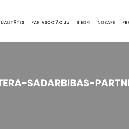
TUALITĀTES
PAR ASOCIĀCIJU
BIEDRI
NOZARE
PR
TERA-SADARBIBAS-PARTN