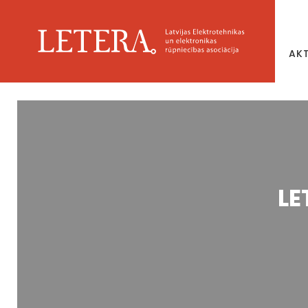
AK
LE