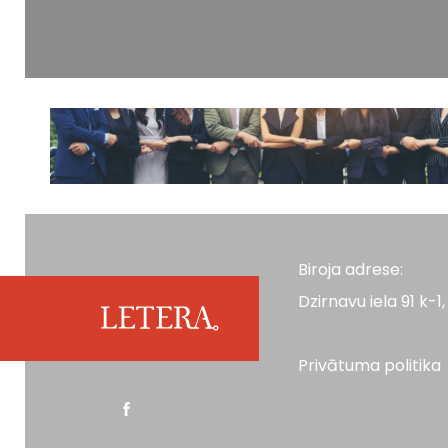
Biroja adrese:
Dzirnavu iela 91 k-1, 
Privātuma politika