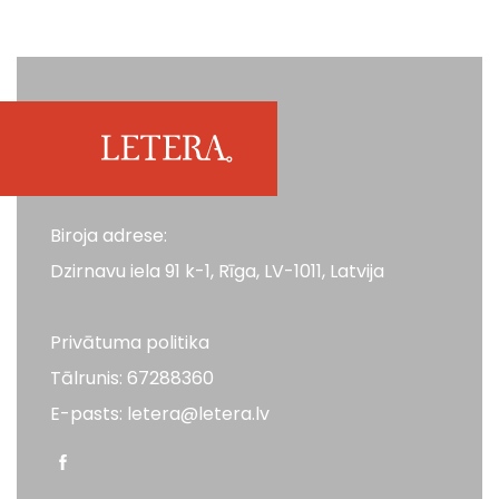
Biroja adrese:
Dzirnavu iela 91 k-1, Rīga, LV-1011, Latvija
Privātuma politika
Tālrunis: 67288360
E-pasts: letera@letera.lv