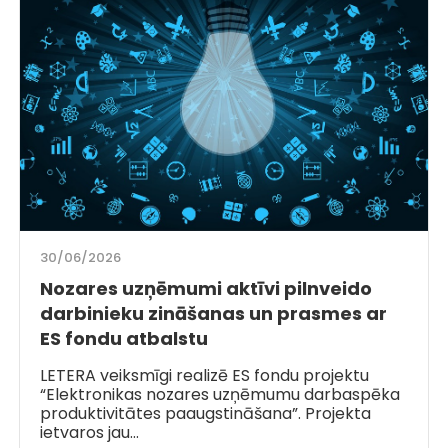
30/06/2026
Nozares uzņēmumi aktīvi pilnveido
darbinieku zināšanas un prasmes ar
ES fondu atbalstu
LETERA veiksmīgi realizē ES fondu projektu
“Elektronikas nozares uzņēmumu darbaspēka
produktivitātes paaugstināšana”. Projekta
ietvaros jau…