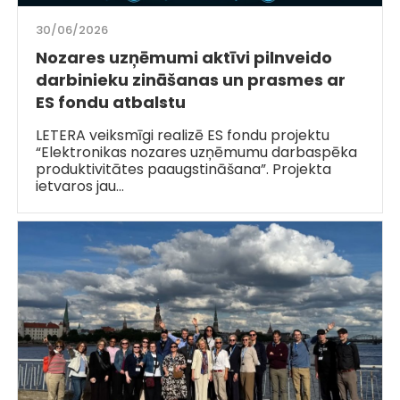
30/06/2026
Nozares uzņēmumi aktīvi pilnveido
darbinieku zināšanas un prasmes ar
ES fondu atbalstu
LETERA veiksmīgi realizē ES fondu projektu
“Elektronikas nozares uzņēmumu darbaspēka
produktivitātes paaugstināšana”. Projekta
ietvaros jau…