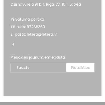
Dzirnavu iela 91 k-1, Rīga, LV-1011, Latvija
Privātuma politika
Tālrunis: 67288360
E-pasts: letera@letera.lv
Piesakies jaunumiem epastā
Visas tiesības aizsargātas. LETERA 2026