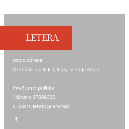
Biroja adrese:
Dzirnavu iela 91 k-1, Rīga, LV-1011, Latvija
Privātuma politika
Tālrunis: 67288360
E-pasts: letera@letera.lv