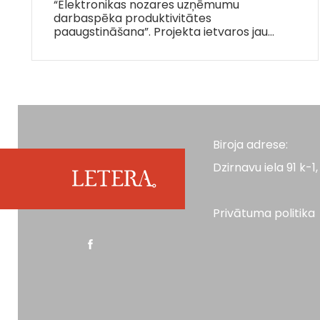
“Elektronikas nozares uzņēmumu
darbaspēka produktivitātes
paaugstināšana”. Projekta ietvaros jau…
Biroja adrese:
Dzirnavu iela 91 k-1, 
Privātuma politika