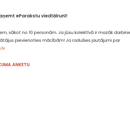
saņemt eParakstu viedtālrunī!
m, sākot no 10 personām. Ja jūsu kolektīvā ir mazāk darbini
ādātājus pievienoties mācībām! Ja radušies jautājumi par
.lv
IKUMA ANKETU
.