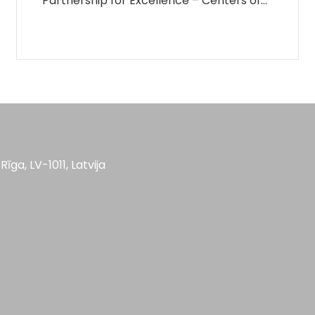
“Partnership for Excellence – Centers of…
Rīga, LV-1011, Latvija