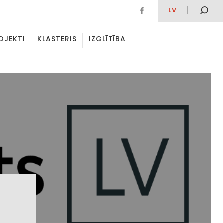
LV
OJEKTI
KLASTERIS
IZGLĪTĪBA