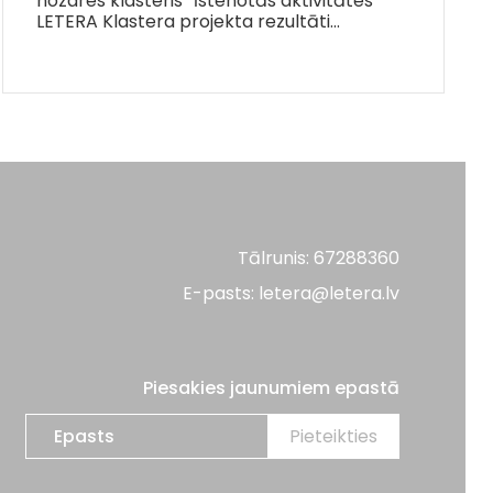
nozares klasteris” īstenotās aktivitātes
LETERA Klastera projekta rezultāti…
Tālrunis: 67288360
E-pasts: letera@letera.lv
Piesakies jaunumiem epastā