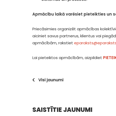
Apmācību laikā varēsiet pieteikties un 
Priecāsimies organizēt apmācības kolektīvie
aiciniet savus partnerus, klientus vai pieg
apmācībām, rakstiet
eparaksts@eparaksts
Lai pieteiktos apmācībām, aizpildiet
PIETE
Visi jaunumi
SAISTĪTIE JAUNUMI