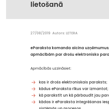
lietošanā
27/08/2019
Autors: LETERA
eParaksta komanda aicina uzņēmumus, i
apmācībām par drošu elektronisko para
Apmācībās uzzināsiet:
kas ir drošs elektroniskais paraksts;
kādus eParaksta rīkus var izmantot;
kā parakstīt un kā pārbaudīt jau pa
kādas ir eParaksta integrēšanas ie
sistēmās un procesos.