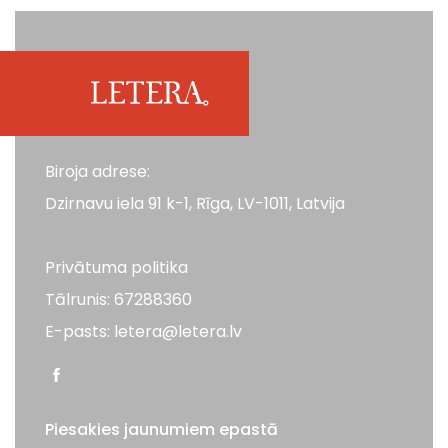
Biroja adrese:
Dzirnavu iela 91 k-1, Rīga, LV-1011, Latvija
Privātuma politika
Tālrunis: 67288360
E-pasts: letera@letera.lv
Piesakies jaunumiem epastā