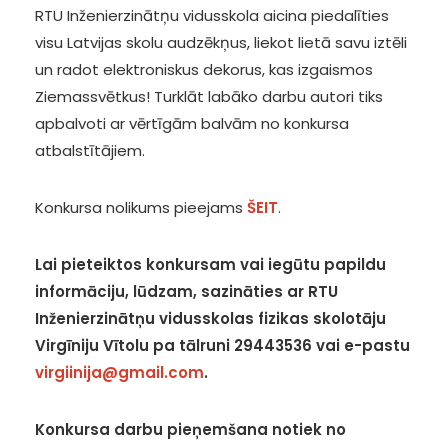
RTU Inženierzinātņu vidusskola aicina piedalīties
visu Latvijas skolu audzēkņus, liekot lietā savu iztēli
un radot elektroniskus dekorus, kas izgaismos
Ziemassvētkus! Turklāt labāko darbu autori tiks
apbalvoti ar vērtīgām balvām no konkursa
atbalstītājiem.
Konkursa nolikums pieejams
ŠEIT
.
Lai pieteiktos konkursam vai iegūtu papildu
informāciju, lūdzam, sazināties ar RTU
Inženierzinātņu vidusskolas fizikas skolotāju
Virgīniju Vītolu pa tālruni 29443536 vai e-pastu
virgiinija@gmail.com
.
Konkursa darbu pieņemšana notiek no