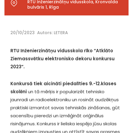
RTU Inženierzinātņu vidusskola, Kronvalda
bulvāris 1, Rīga
20/10/2023
Autors: LETERA
RTU Inženierzinātņu vidusskola rīko “Atklāto
Ziemassvētku elektronisko dekoru konkursu
2023”.
Konkursā tiek aicināti piedalīties 9.-12.klases
skolēni
un tā mērķis ir popularizēt tehnisko
jaunradi un radioelektroniku un rosināt audzēkņus
praktiski izmantot savas tehniskās zināšanas, gūt
sacensību pieredzi un izmēģināt oriģinālus
risinājumus. Konkurss ir lieliska iespēja jūsu skolas
audzēkņiem izpausties un attīstīt savas prasmes